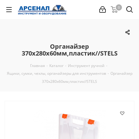
0
Органайзер
370х280х60мм,пластик//STELS
Главная
-
Каталог
-
Инструмент ручной
-
Ящики, сумки, чехлы, органайзеры для инструментов
-
Органайзер
370х280х60мм,пластик//STELS