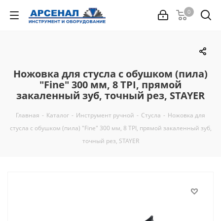
0
Ножовка для стусла c обушком (пила)
"Fine" 300 мм, 8 TPI, прямой
закаленный зуб, точный рез, STAYER
Главная
-
Каталог
-
Инструмент ручной
-
Стусла
-
Ножовка для
стусла c обушком (пила) "Fine" 300 мм, 8 TPI, прямой закаленный зуб,
точный рез, STAYER