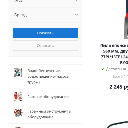
Бренд
Пила японска
Сбросить
560 мм, дву
7TPI/15TPI 2
RY
Достаточно
Водообеспечение,
водоотведение (насосы,
Код: ЦБ-
трубы)
2 245
р
Газовое оборудование
Гаражный инструмент и
оборудование