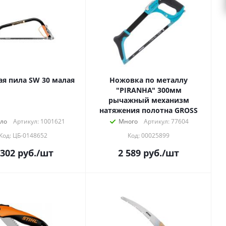
ая пила SW 30 малая
Ножовка по металлу
"PIRANHA" 300мм
рычажный механизм
натяжения полотна GROSS
ло
Артикул: 1001621
Много
Артикул: 77604
Код: ЦБ-0148652
Код: 00025899
 302
руб.
/шт
2 589
руб.
/шт