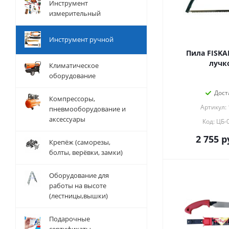
Инструмент
измерительный
Инструмент ручной
Пила FISKA
лучк
Климатическое
оборудование
Дост
Компрессоры,
Артикул:
пневмооборудование и
аксессуары
Код: ЦБ-
2 755
р
Крепёж (саморезы,
болты, верёвки, замки)
Оборудование для
работы на высоте
(лестницы,вышки)
Подарочные