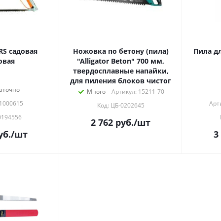
RS садовая
Ножовка по бетону (пила)
Пила д
овая
"Alligator Beton" 700 мм,
твердосплавные напайки,
для пиления блоков чистог
аточно
Много
Артикул: 15211-70
 1000615
Арт
Код: ЦБ-0202645
0194556
2 762
руб.
/шт
уб.
/шт
3