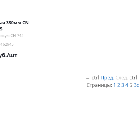
ая 330мм СN-
5
икул: CN-745
0162945
уб.
/шт
←
ctrl
Пред.
След.
ctrl
Страницы:
1
2
3
4
5
Вс