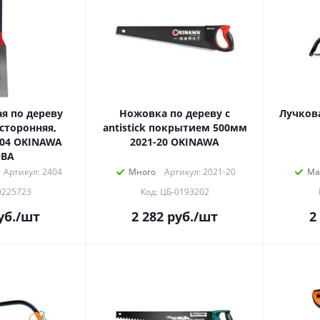
я по дереву
Ножовка по дереву с
Лучков
сторонняя,
antistick покрытием 500мм
404 OKINAWA
2021-20 OKINAWA
OBA
Артикул: 2404
Много
Артикул: 2021-20
Ма
0225723
Код: ЦБ-0193202
уб.
/шт
2 282
руб.
/шт
2