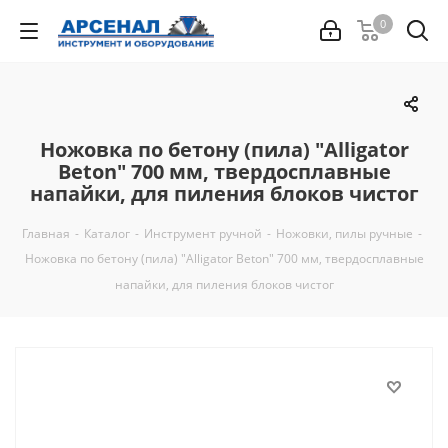
0
Ножовка по бетону (пила) "Alligator
Beton" 700 мм, твердосплавные
напайки, для пиления блоков чистог
Главная
-
Каталог
-
Инструмент ручной
-
Ножовки, пилы ручные
-
Ножовка по бетону (пила) "Alligator Beton" 700 мм, твердосплавные
напайки, для пиления блоков чистог