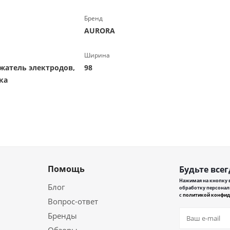
Бренд
AURORA
Ширина
жатель электродов,
98
ка
Помощь
Будьте всег
Нажимая на кнопку в
Блог
обработку персонал
с
политикой конфид
Вопрос-ответ
Бренды