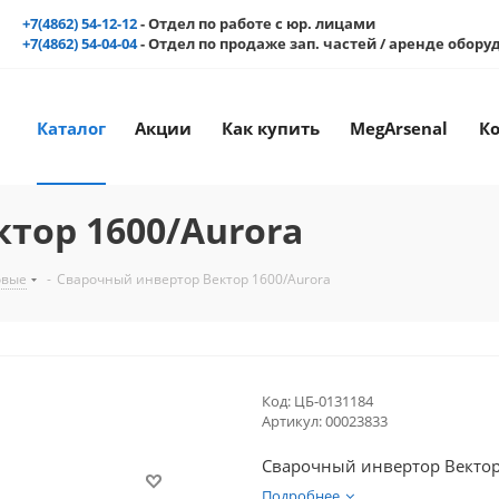
+7(4862) 54-12-12
- Отдел по работе с юр. лицами
+7(4862) 54-04-04
- Отдел по продаже зап. частей / аренде обор
Каталог
Акции
Как купить
MegArsenal
К
тор 1600/Aurora
овые
-
Сварочный инвертор Вектор 1600/Aurora
Код:
ЦБ-0131184
Артикул:
00023833
Сварочный инвертор Вектор
Подробнее