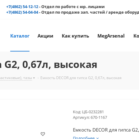
+7(4862) 54-12-12
- Отдел по работе с юр. лицами
+7(4862) 54-04-04
- Отдел по продаже зап. частей / аренде обор
Каталог
Акции
Как купить
MegArsenal
К
 G2, 0,67л, высокая
астиковые), тазы
-
Емкость DECOR для гипса G2, 0,67л, высокая
Код:
ЦБ-0232281
Артикул:
670-1167
Емкость DECOR для гипса G2,
Подробнее