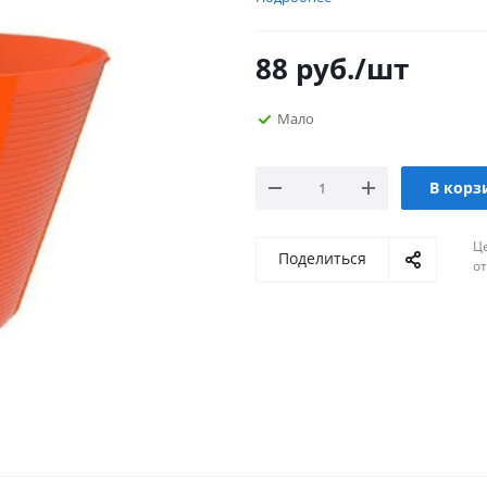
88
руб.
/шт
Мало
В корз
Ц
Поделиться
о