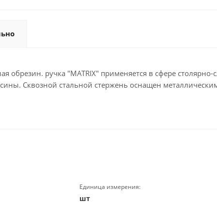
льно
ная обрезин. ручка "MATRIX" применяется в сфере столярно
евесины. Сквозной стальной стержень оснащен металлическ
Единица измерения:
шт