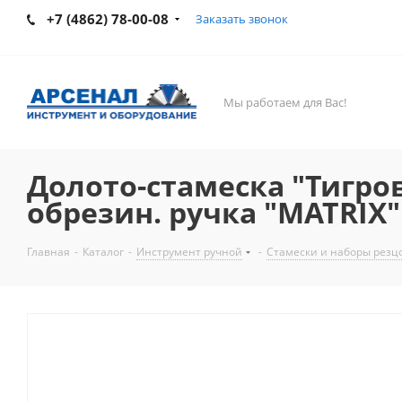
+7 (4862) 78-00-08
Заказать звонок
Мы работаем для Вас!
Долото-стамеска "Тигро
обрезин. ручка "MATRIX"
Главная
-
Каталог
-
Инструмент ручной
-
Стамески и наборы резц