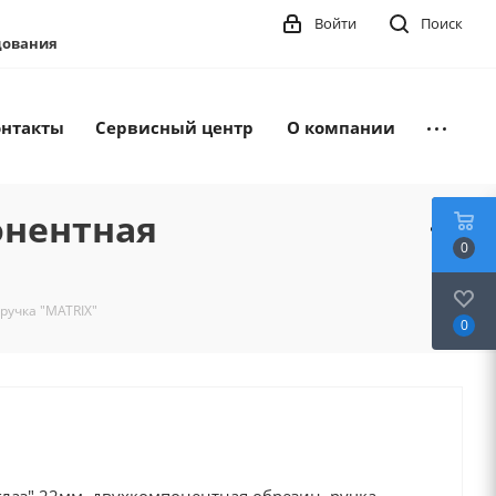
Войти
Поиск
удования
онтакты
Сервисный центр
О компании
онентная
0
ручка "MATRIX"
0