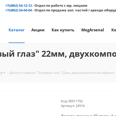
+7(4862) 54-12-12
- Отдел по работе с юр. лицами
+7(4862) 54-04-04
- Отдел по продаже зап. частей / аренде обор
Каталог
Акции
Как купить
MegArsenal
К
вый глаз" 22мм, двухкомп
ов
-
Долото-стамеска "Тигровый глаз" 22мм, двухкомпонентная обрезин. 
Код:
00011792
Артикул:
24516