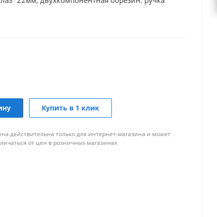
глаз" 22мм, двухкомпонентная обрезин. ручка
ину
Купить в 1 клик
ена действительна только для интернет-магазина и может
тличаться от цен в розничных магазинах