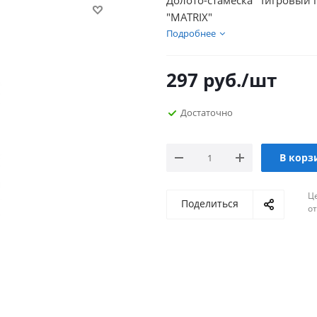
Долото-стамеска "Тигровый 
"MATRIX"
Подробнее
297
руб.
/шт
Достаточно
В корз
Ц
Поделиться
о