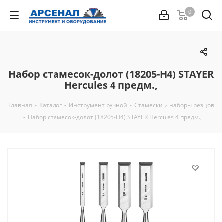
0
Набор стамесок-долот (18205-H4) STAYER
Hercules 4 предм.,
Главная
-
Каталог
-
Инструмент ручной
-
Стамески и наборы резцов
-
Набор стамесок-долот (18205-H4) STAYER Hercules 4 предм.,