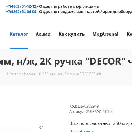
+7(4862) 54-12-12
- Отдел по работе с юр. лицами
+7(4862) 54-04-04
- Отдел по продаже зап. частей / аренде обор
Каталог
Акции
Как купить
MegArsenal
К
, н/ж, 2К ручка "DECOR" 
-
Шпатель фасадный 250 мм, н/ж, 2К ручка "DECOR" ч/б
Код:
ЦБ-0202949
Артикул:
25982/317-0250
Шпатель фасадный 250 мм, н
Подробнее