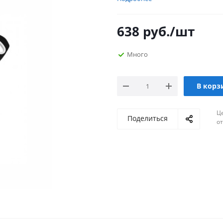
638
руб.
/шт
Много
В корз
Ц
Поделиться
о