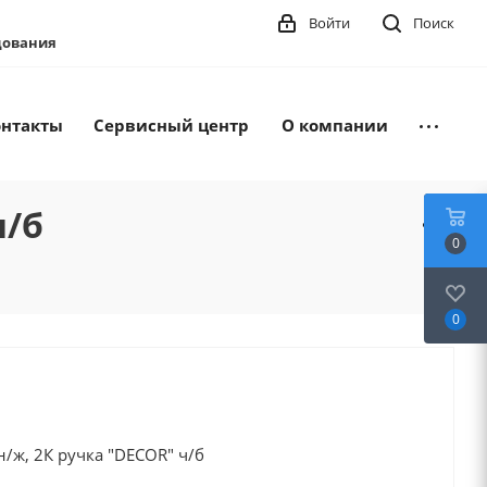
Войти
Поиск
удования
онтакты
Сервисный центр
О компании
ч/б
0
0
/ж, 2К ручка "DECOR" ч/б