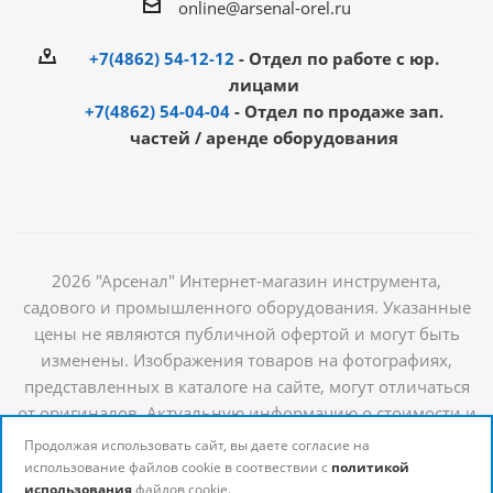
online@arsenal-orel.ru
+7(4862) 54-12-12
- Отдел по работе с юр.
лицами
+7(4862) 54-04-04
- Отдел по продаже зап.
частей / аренде оборудования
2026 "Арсенал" Интернет-магазин инструмента,
садового и промышленного оборудования. Указанные
цены не являются публичной офертой и могут быть
изменены. Изображения товаров на фотографиях,
представленных в каталоге на сайте, могут отличаться
от оригиналов. Актуальную информацию о стоимости и
наличии товаров можно получить у наших
Продолжая использовать сайт, вы даете согласие на
менеджеров
использование файлов cookie в соотвествии с
политикой
использования
файлов cookie.