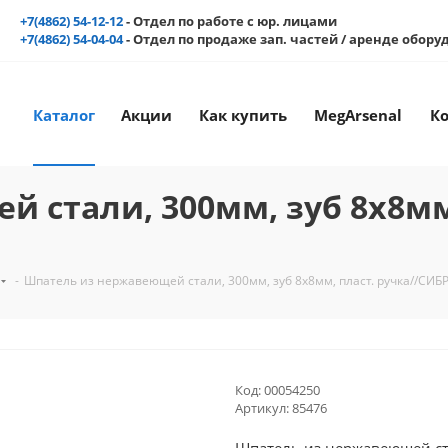
+7(4862) 54-12-12
- Отдел по работе с юр. лицами
+7(4862) 54-04-04
- Отдел по продаже зап. частей / аренде обор
Каталог
Акции
Как купить
MegArsenal
К
 стали, 300мм, зуб 8х8мм
-
Шпатель из нержавеющей стали, 300мм, зуб 8х8мм, пласт. ручка//СИБ
Код:
00054250
Артикул:
85476