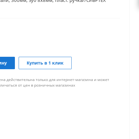
ли, 300мм, зуб 8х8мм, пласт. ручка//СИБРТЕХ
ину
Купить в 1 клик
ена действительна только для интернет-магазина и может
тличаться от цен в розничных магазинах