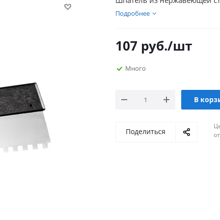
Шпатель из нержавеющей ста
Подробнее
107
руб.
/шт
Много
В корз
Ц
Поделиться
о