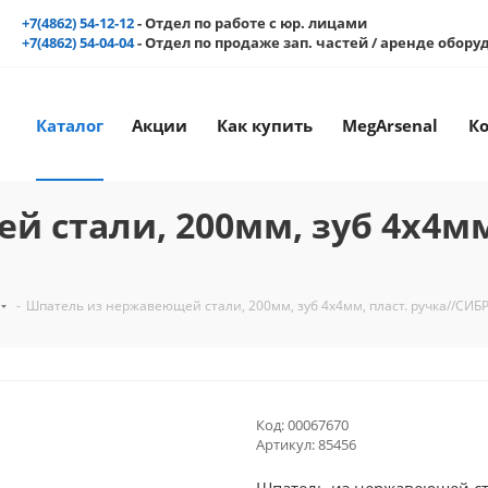
+7(4862) 54-12-12
- Отдел по работе с юр. лицами
+7(4862) 54-04-04
- Отдел по продаже зап. частей / аренде обор
Каталог
Акции
Как купить
MegArsenal
К
 стали, 200мм, зуб 4х4мм
-
Шпатель из нержавеющей стали, 200мм, зуб 4х4мм, пласт. ручка//СИБ
Код:
00067670
Артикул:
85456