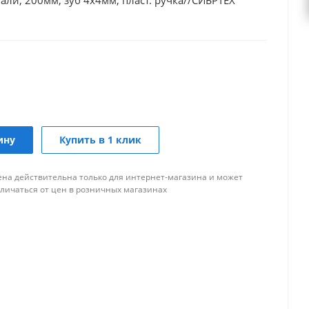
ли, 200мм, зуб 4х4мм, пласт. ручка//СИБРТЕХ
ину
Купить в 1 клик
ена действительна только для интернет-магазина и может
тличаться от цен в розничных магазинах