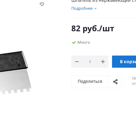
Шпатель из нержавеющей ста
Подробнее
82
руб.
/шт
Много
В корз
Ц
Поделиться
о