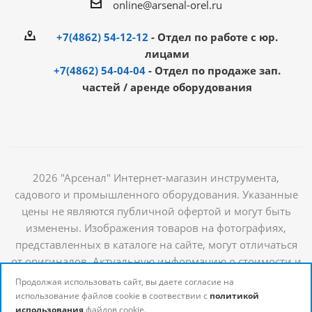
online@arsenal-orel.ru
+7(4862) 54-12-12
- Отдел по работе с юр.
лицами
+7(4862) 54-04-04
- Отдел по продаже зап.
частей / аренде оборудования
2026 "Арсенал" Интернет-магазин инструмента,
садового и промышленного оборудования. Указанные
цены не являются публичной офертой и могут быть
изменены. Изображения товаров на фотографиях,
представленных в каталоге на сайте, могут отличаться
от оригиналов. Актуальную информацию о стоимости и
наличии товаров можно получить у наших
Продолжая использовать сайт, вы даете согласие на
менеджеров
использование файлов cookie в соотвествии с
политикой
использования
файлов cookie.