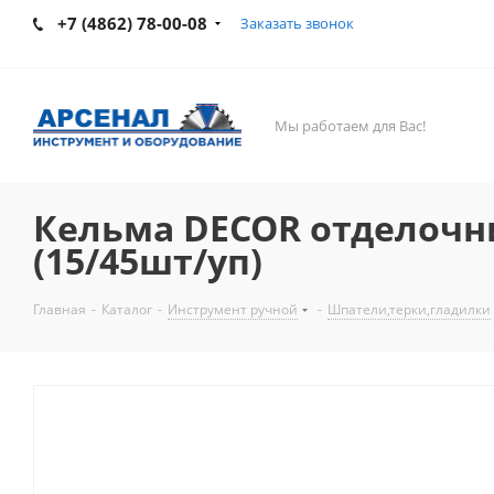
+7 (4862) 78-00-08
Заказать звонок
Мы работаем для Вас!
Кельма DECOR отделочни
(15/45шт/уп)
Главная
-
Каталог
-
Инструмент ручной
-
Шпатели,терки,гладилки