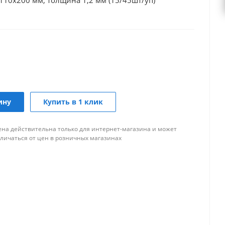
10х200 мм, толщина 1,2 мм (15/45шт/уп)
ину
Купить в 1 клик
ена действительна только для интернет-магазина и может
тличаться от цен в розничных магазинах