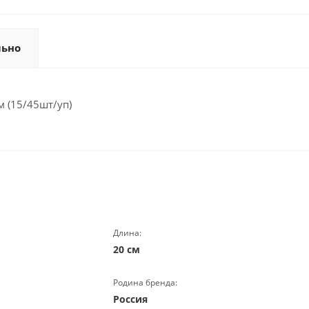
льно
 (15/45шт/уп)
Длина:
20 см
Родина бренда:
Россия