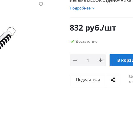
Кельма DECOR отделочника 1
Подробнее
832
руб.
/шт
Достаточно
В корз
Ц
Поделиться
о