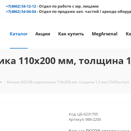
+7(4862) 54-12-12
- Отдел по работе с юр. лицами
+7(4862) 54-04-04
- Отдел по продаже зап. частей / аренде обор
Каталог
Акции
Как купить
MegArsenal
К
ка 110х200 мм, толщина 1
-
Кельма DECOR отделочника 110х200 мм, толщина 1,2 мм (15/45шт/уп)
Код:
ЦБ-0231705
Артикул:
988-2200