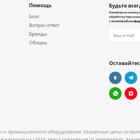
Помощь
Будьте всег
Нажимая на кнопку в
Блог
обработку персонал
с
политикой конфид
Вопрос-ответ
Бренды
Обзоры
Оставайтес
ого и промышленного оборудования. Указанные цены не явл
в каталоге на сайте, могут отличаться от оригиналов. Акт