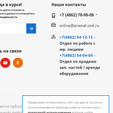
да в курсе!
Наши контакты
ы даете согласие на
ьных данных и соглашаетесь
+7 (4862) 78-00-08
енциальности
online@arsenal-orel.ru
+7(4862) 54-12-12
-
Отдел по работе с
юр. лицами
ь на связи
+7(4862) 54-04-04
-
Отдел по продаже
зап. частей / аренде
оборудования
Продолжая использовать сайт, вы даете согласие
яются публичной офертой и могут быть изменены.
на использование файлов cookie в соотвествии с
уальную информацию о стоимости и наличии товаров
политикой использования
файлов cookie.