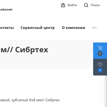
Войти
Поиск
удования
онтакты
Сервисный центр
О компании
м// Сибртех
0
0
совый, зубчатый 8х8 мм// Сибртех