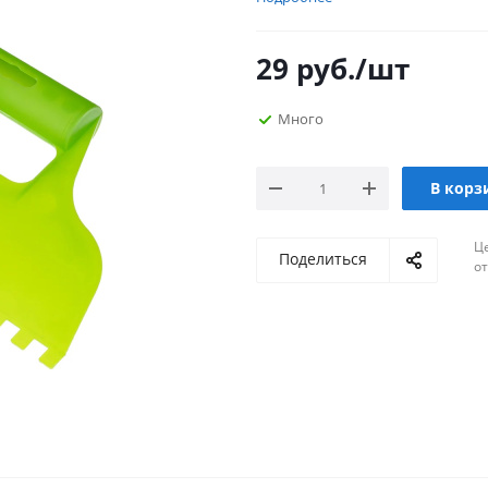
29
руб.
/шт
Много
В корз
Ц
Поделиться
о