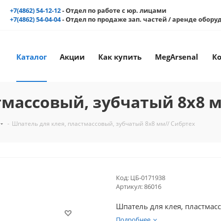
+7(4862) 54-12-12
- Отдел по работе с юр. лицами
+7(4862) 54-04-04
- Отдел по продаже зап. частей / аренде обор
Каталог
Акции
Как купить
MegArsenal
К
тмассовый, зубчатый 8х8 м
-
Шпатель для клея, пластмассовый, зубчатый 8х8 мм// Сибртех
Код:
ЦБ-0171938
Артикул:
86016
Шпатель для клея, пластмас
Подробнее