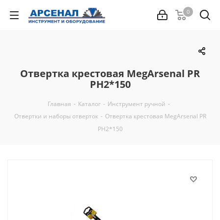
0
Отвертка крестовая MegArsenal PR
PH2*150
Главная
-
Каталог
-
Инструмент ручной
-
Отвертки и наборы отверток
-
Отвертка крестовая MegArsenal PR
PH2*150