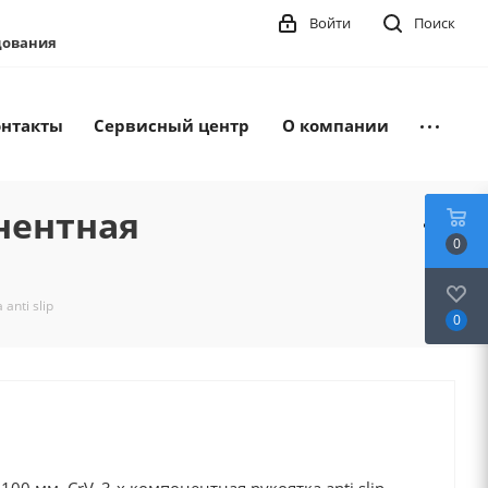
Войти
Поиск
удования
онтакты
Сервисный центр
О компании
онентная
0
anti slip
0