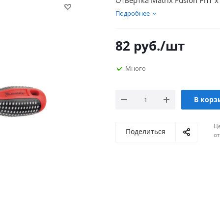
Отвертка Matrix Fusion Ph1 х
Подробнее
82
руб.
/шт
Много
В корз
Ц
Поделиться
о