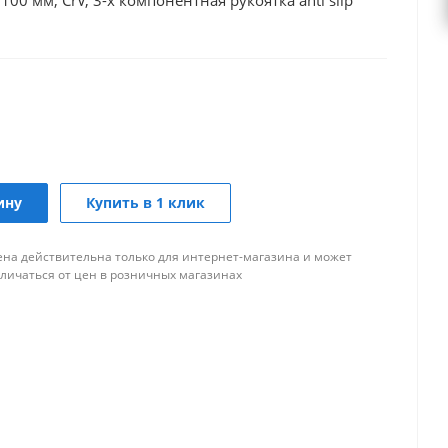
 100 мм, CrV, 3-х компонентная рукоятка anti slip
ину
Купить в 1 клик
ена действительна только для интернет-магазина и может
тличаться от цен в розничных магазинах