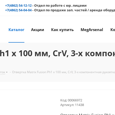
+7(4862) 54-12-12
- Отдел по работе с юр. лицами
+7(4862) 54-04-04
- Отдел по продаже зап. частей / аренде обор
Каталог
Акции
Как купить
MegArsenal
К
h1 х 100 мм, CrV, 3-х комп
рток
-
Отвертка Matrix Fusion Ph1 х 100 мм, CrV, 3-х компонентная рукоятка 
Код:
00066972
Артикул:
11438