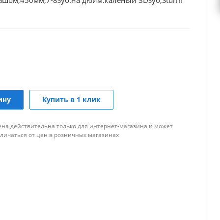
дашом,450мм,7-8зуб.на дюйм.каленый 3Dзуб,Sturm
ину
Купить в 1 клик
ена действительна только для интернет-магазина и может
тличаться от цен в розничных магазинах