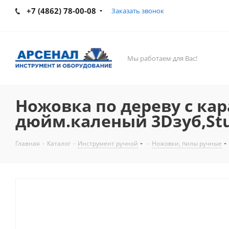
+7 (4862) 78-00-08
Заказать звонок
Мы работаем для Вас!
Ножовка по дереву с ка
дюйм.каленый 3Dзуб,St
Главная
-
Каталог
-
Инструмент ручной
-
Ножовки, пилы ручные