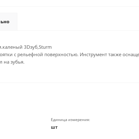
льно
м.каленый 3Dзуб,Sturm
коятки с рельефной поверхностью. Инструмент также оснащ
 на зубья.
Единица измерения:
шт