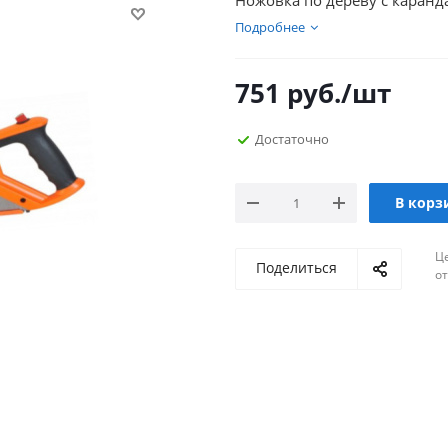
Ножовка по дереву с каран
Подробнее
751
руб.
/шт
Достаточно
В корз
Ц
Поделиться
о