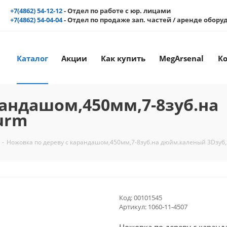
+7(4862) 54-12-12
- Отдел по работе с юр. лицами
+7(4862) 54-04-04
- Отдел по продаже зап. частей / аренде обор
Каталог
Акции
Как купить
MegArsenal
К
рандашом,450мм,7-8зуб.на
urm
-
Ножовка по дереву с карандашом,450мм,7-8зуб.на дюйм.каленый 3Dзуб
Код:
00101545
Артикул:
1060-11-4507