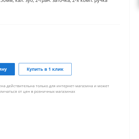
0мм, кал. зуб, 2-гран. заточка, 2-х комп. ручка
ину
Купить в 1 клик
ена действительна только для интернет-магазина и может
тличаться от цен в розничных магазинах