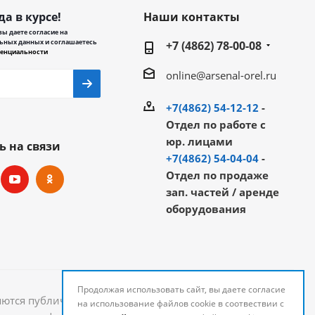
да в курсе!
Наши контакты
ы даете согласие на
ьных данных и соглашаетесь
+7 (4862) 78-00-08
енциальности
online@arsenal-orel.ru
+7(4862) 54-12-12
-
Отдел по работе с
юр. лицами
ь на связи
+7(4862) 54-04-04
-
Отдел по продаже
зап. частей / аренде
оборудования
Продолжая использовать сайт, вы даете согласие
яются публичной офертой и могут быть изменены.
на использование файлов cookie в соотвествии с