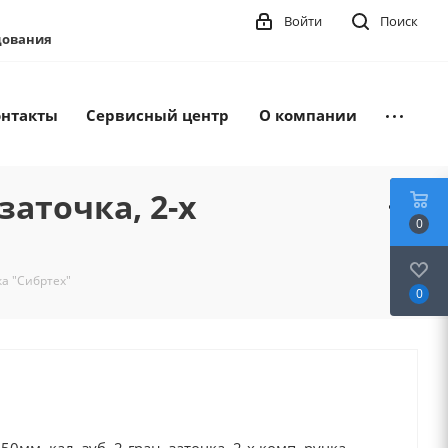
Войти
Поиск
удования
онтакты
Сервисный центр
О компании
заточка, 2-х
0
ка "Сибртех"
0