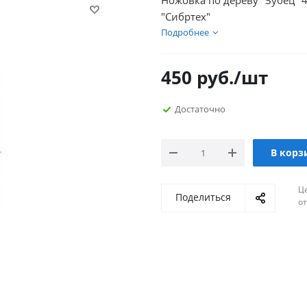
Ножовка по дереву "Зубец" 45
"Сибртех"
Подробнее
450
руб.
/шт
Достаточно
В корз
Ц
Поделиться
о