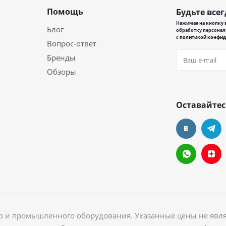
Помощь
Будьте всег
Нажимая на кнопку в
Блог
обработку персонал
с
политикой конфид
Вопрос-ответ
Бренды
Обзоры
Оставайтес
ого и промышленного оборудования. Указанные цены не явл