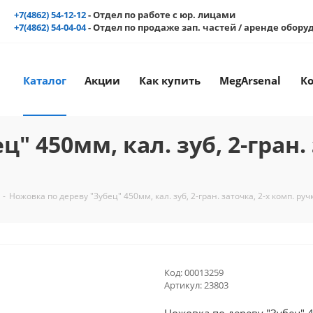
+7(4862) 54-12-12
- Отдел по работе с юр. лицами
+7(4862) 54-04-04
- Отдел по продаже зап. частей / аренде обор
Каталог
Акции
Как купить
MegArsenal
К
" 450мм, кал. зуб, 2-гран. 
-
Ножовка по дереву "Зубец" 450мм, кал. зуб, 2-гран. заточка, 2-х комп. руч
Код:
00013259
Артикул:
23803