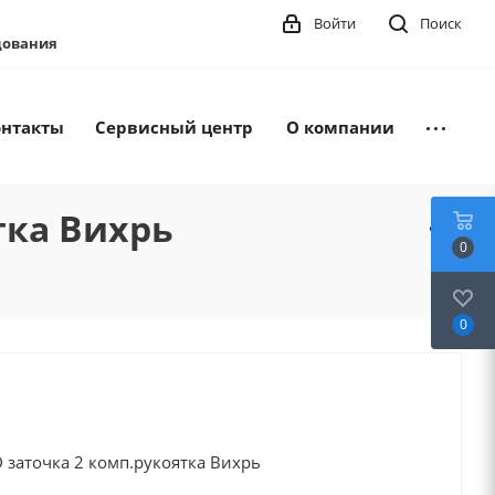
Войти
Поиск
удования
онтакты
Сервисный центр
О компании
тка Вихрь
0
0
 заточка 2 комп.рукоятка Вихрь