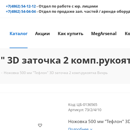
+7(4862) 54-12-12
- Отдел по работе с юр. лицами
+7(4862) 54-04-04
- Отдел по продаже зап. частей / аренде обор
Каталог
Акции
Как купить
MegArsenal
К
" 3D заточка 2 комп.рукоя
-
Ножовка 500 мм "Тефлон" 3D заточка 2 комп.рукоятка Вихрь
Код:
ЦБ-0136565
Артикул:
73/2/4/10
Ножовка 500 мм "Тефлон" 3D
Подробнее