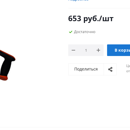
653
руб.
/шт
Достаточно
В корз
Ц
Поделиться
о