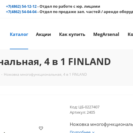
+7(4862) 54-12-12
- Отдел по работе с юр. лицами
+7(4862) 54-04-04
- Отдел по продаже зап. частей / аренде обор
Каталог
Акции
Как купить
MegArsenal
К
льная, 4 в 1 FINLAND
-
Ножовка многофункциональная, 4 в 1 FINLAND
Код:
ЦБ-0227407
Артикул:
2405
Ножовка многофункциональн
Подробнее