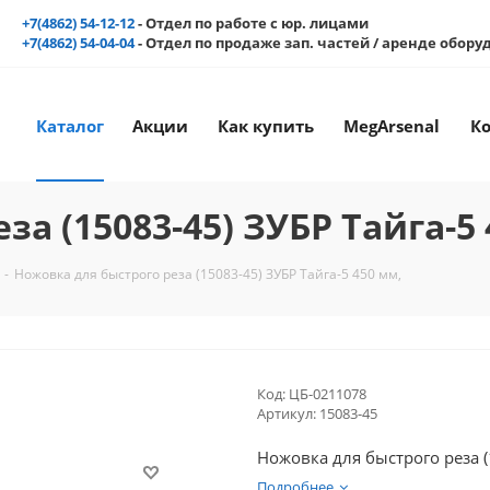
+7(4862) 54-12-12
- Отдел по работе с юр. лицами
+7(4862) 54-04-04
- Отдел по продаже зап. частей / аренде обор
Каталог
Акции
Как купить
MegArsenal
К
а (15083-45) ЗУБР Тайга-5 
-
Ножовка для быстрого реза (15083-45) ЗУБР Тайга-5 450 мм,
Код:
ЦБ-0211078
Артикул:
15083-45
Ножовка для быстрого реза (
Подробнее