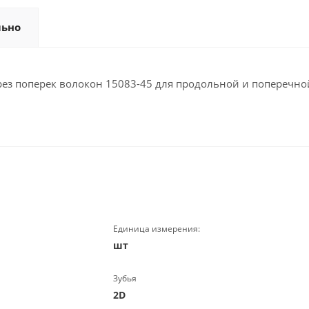
льно
I, рез поперек волокон 15083-45 для продольной и попереч
Единица измерения:
шт
Зубья
2D