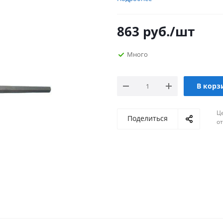
863
руб.
/шт
Много
В корз
Ц
Поделиться
о