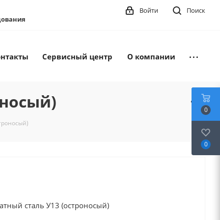
Войти
Поиск
удования
онтакты
Сервисный центр
О компании
оносый)
0
троносый)
0
тный сталь У13 (остроносый)