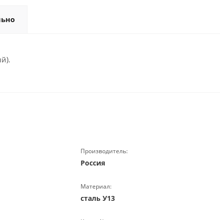
льно
й).
Производитель:
Россия
Материал:
сталь У13