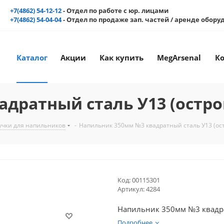
+7(4862) 54-12-12
- Отдел по работе с юр. лицами
+7(4862) 54-04-04
- Отдел по продаже зап. частей / аренде обор
Каталог
Акции
Как купить
MegArsenal
К
дратный сталь У13 (остр
учки для напильников
-
Напильник 350мм №3 квадратный сталь У13 (ос
Код:
00115301
Артикул:
4284
Напильник 350мм №3 квадра
Подробнее