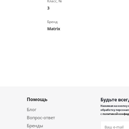
Класс, №
3
Бренд
Matrix
Помощь
Будьте всег
Нажимая на кнопку в
Блог
обработку персонал
с
политикой конфид
Вопрос-ответ
Бренды