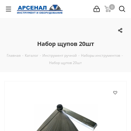
0
Набор щупов 20шт
Главная
-
Каталог
-
Инструмент ручной
-
Наборы инструментов
-
Набор щупов 20шт