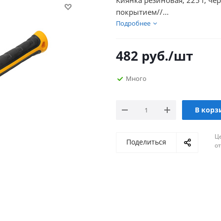
Киянка резиновая, 225 г, че
покрытием//...
Подробнее
482
руб.
/шт
Много
В корз
Ц
Поделиться
о