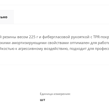
льно
ой резины весом 225 г и фибергласовой рукояткой с TPR-по
ысокими амортизирующими свойствами оптимален для работ
йкостью к агрессивному воздействию, подходит для профе
Единица измерения:
шт