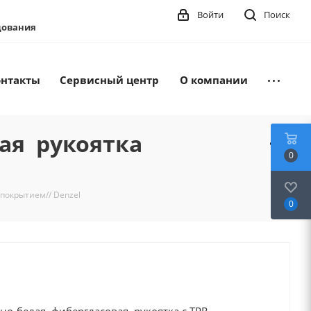
Войти
Поиск
удования
онтакты
Сервисный центр
О компании
вая рукоятка
0
 покрытием// Denzel
0