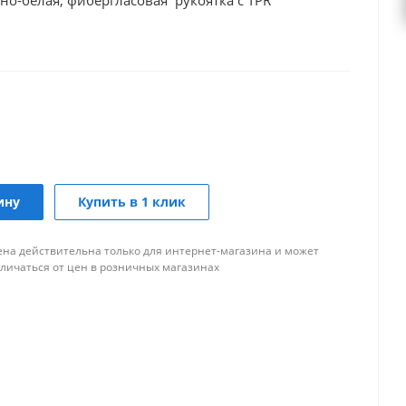
рно-белая, фибергласовая рукоятка c TPR
ину
Купить в 1 клик
ена действительна только для интернет-магазина и может
тличаться от цен в розничных магазинах