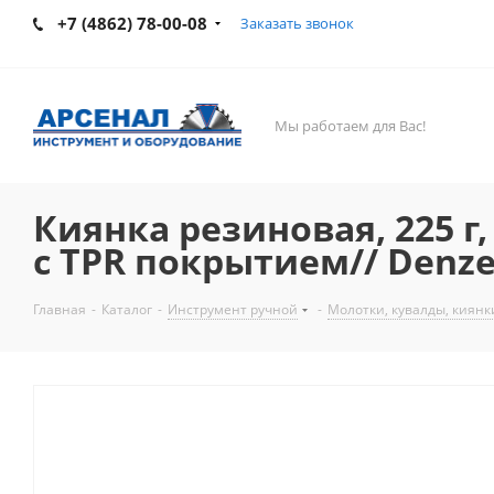
+7 (4862) 78-00-08
Заказать звонок
Мы работаем для Вас!
Киянка резиновая, 225 г
c TPR покрытием// Denze
Главная
-
Каталог
-
Инструмент ручной
-
Молотки, кувалды, киянк