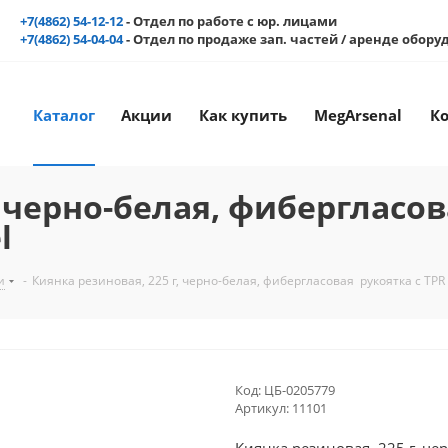
+7(4862) 54-12-12
- Отдел по работе с юр. лицами
+7(4862) 54-04-04
- Отдел по продаже зап. частей / аренде обор
Каталог
Акции
Как купить
MegArsenal
К
, черно-белая, фибергласо
l
и
-
Киянка резиновая, 225 г, черно-белая, фибергласовая рукоятка c TPR
Код:
ЦБ-0205779
Артикул:
11101