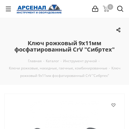
0
Ключ рожковый 9х11мм
фосфатированный CrV "Сибртех"
Главная
-
Каталог
-
Инструмент ручной
-
Ключи рожковые, накидные, гаечные, комбинированные
-
Ключ
рожковый 9х11мм фосфатированный CrV "Сибртех"