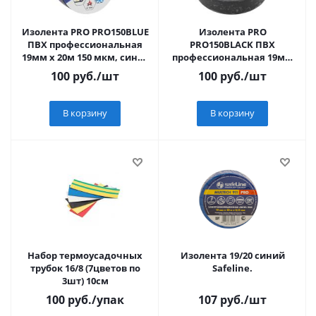
Изолента PRO PRO150BLUE
Изолента PRO
ПВХ профессиональная
PRO150BLACK ПВХ
19мм х 20м 150 мкм, синяя
профессиональная 19мм
ЭРА
х 20м 150 мкм, черная ЭРА
100
руб.
/шт
100
руб.
/шт
В корзину
В корзину
Набор термоусадочных
Изолента 19/20 синий
трубок 16/8 (7цветов по
Safeline.
3шт) 10см
100
руб.
/упак
107
руб.
/шт