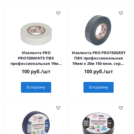
Изолента PRO
Изолента PRO PRO150GREY
PRO150WHITE ПВХ
ПВХ профессиональная
профессиональная 19мм
19мм х 20м 150 мкм, серая
х 20м 150 мкм, белая ЭРА
ЭРА
100
руб.
/шт
100
руб.
/шт
В корзину
В корзину