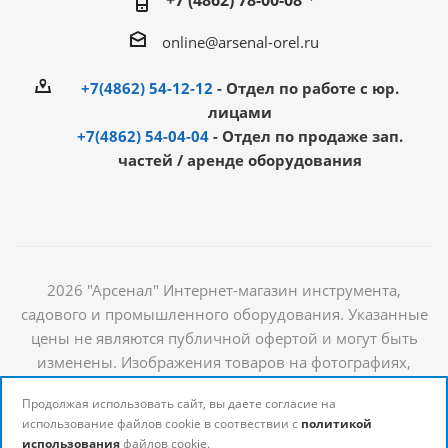
+7 (4862) 78-00-08
online@arsenal-orel.ru
+7(4862) 54-12-12
- Отдел по работе с юр.
лицами
+7(4862) 54-04-04
- Отдел по продаже зап.
частей / аренде оборудования
2026 "Арсенал" Интернет-магазин инструмента,
садового и промышленного оборудования. Указанные
цены не являются публичной офертой и могут быть
изменены. Изображения товаров на фотографиях,
представленных в каталоге на сайте, могут отличаться
Продолжая использовать сайт, вы даете согласие на
от оригиналов. Актуальную информацию о стоимости и
использование файлов cookie в соотвествии с
политикой
наличии товаров можно получить у наших
использования
файлов cookie.