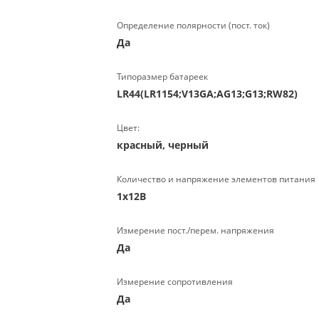
Определение полярности (пост. ток)
Да
Типоразмер батареек
LR44(LR1154;V13GA;AG13;G13;RW82)
Цвет:
красный, черный
Количество и напряжение элементов питания
1х12B
Измерение пост./перем. напряжения
Да
Измерение сопротивления
Да