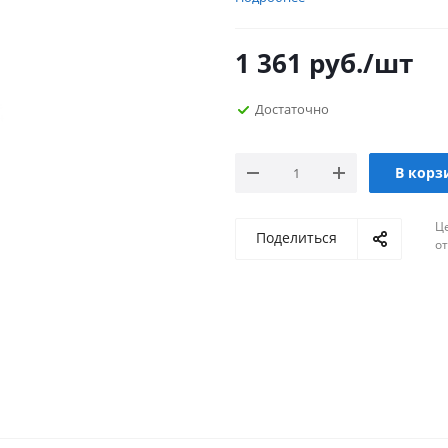
1 361
руб.
/шт
Достаточно
В корз
Ц
Поделиться
о