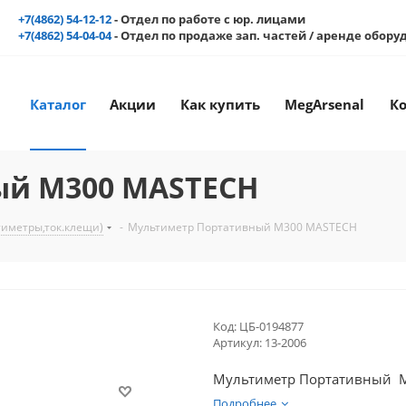
+7(4862) 54-12-12
- Отдел по работе с юр. лицами
+7(4862) 54-04-04
- Отдел по продаже зап. частей / аренде обор
Каталог
Акции
Как купить
MegArsenal
К
ый M300 MASTECH
тиметры,ток.клещи)
-
Мультиметр Портативный M300 MASTECH
Код:
ЦБ-0194877
Артикул:
13-2006
Мультиметр Портативный 
Подробнее