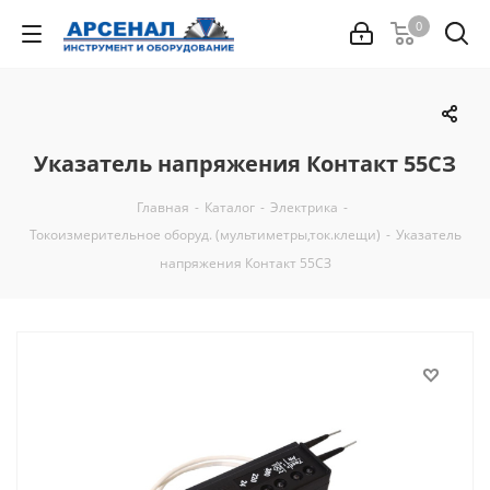
0
Указатель напряжения Контакт 55СЗ
Главная
-
Каталог
-
Электрика
-
Токоизмерительное оборуд. (мультиметры,ток.клещи)
-
Указатель
напряжения Контакт 55СЗ