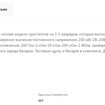
льно
 основе жидких кристаллов на 3 ½ разрядов, которые вып
измерение значения постоянного напряжения: 200 мВ–2В–20
ротивления: 200 Ом–2 кОм–20 кОм–200 кОм–2 МОм, проверка 
го заряда батареи. Тестовые щупы и батарея в комплекте. 
Единица измерения:
шт