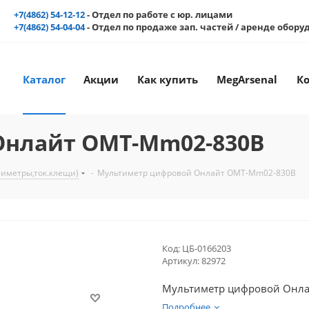
+7(4862) 54-12-12
- Отдел по работе с юр. лицами
+7(4862) 54-04-04
- Отдел по продаже зап. частей / аренде обор
Каталог
Акции
Как купить
MegArsenal
К
Онлайт OMT-Mm02-830B
тиметры,ток.клещи)
-
Мультиметр цифровой Онлайт OMT-Mm02-830B
Код:
ЦБ-0166203
Артикул:
82972
Мультиметр цифровой Онл
Подробнее