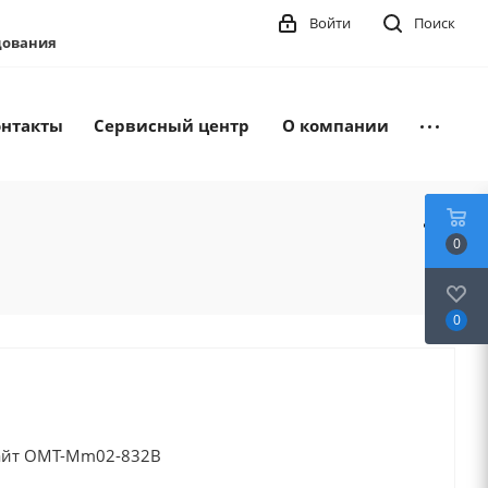
Войти
Поиск
удования
онтакты
Сервисный центр
О компании
0
0
айт OMT-Mm02-832B