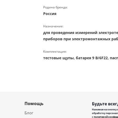
Родина бренда:
Россия
Назначение:
для проведения измерений электроте
приборов при электромонтажных рабо
Комплектация:
тестовые щупы, батарея 9 В/6F22, пас
Помощь
Будьте всег
Нажимая на кнопку в
Блог
обработку персонал
с
политикой конфид