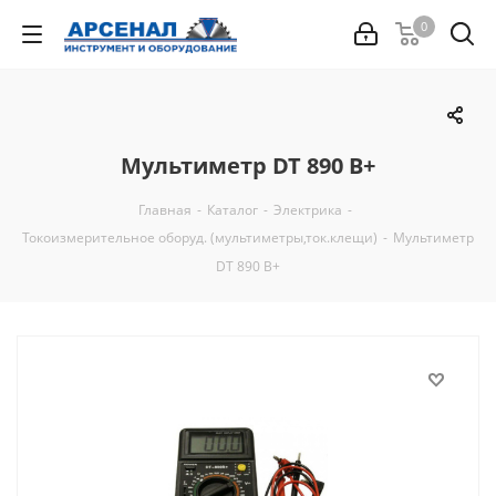
0
Мультиметр DT 890 B+
Главная
-
Каталог
-
Электрика
-
Токоизмерительное оборуд. (мультиметры,ток.клещи)
-
Мультиметр
DT 890 B+