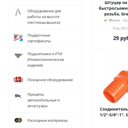
Штуцер на 
быстросъемн
Оборудование для
резьба, Gra
работы на высоте
Много
Ар
(лестницы,вышки)
Код: ЦБ-
Подарочные
29
руб
сертификаты
Подшипники и РТИ
(Резинотехнические
изделия)
Пожарное оборудование
Прицепы
автомобильные и
аксессуары
Соединитель
1/2"-5/8"-1", 
Расходные материалы