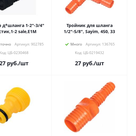
 д*шланга 1-2"-3/4"
Тройник для шланга
стик,1-2 sale,Е1М
1/2"-5/8", Sayim, 450, 33
аточно
Артикул: 902785
Много
Артикул: 136765
Код: ЦБ-0230468
Код: ЦБ-0219432
27
руб.
/шт
27
руб.
/шт