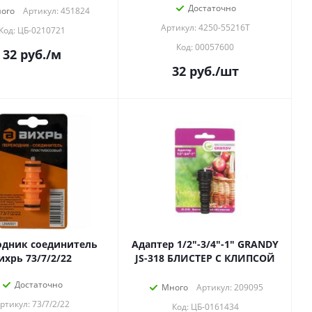
Достаточно
ого
Артикул: 451824
Артикул: 4250-55216Т
Код: ЦБ-0210721
Код: 00057600
32
руб.
/м
32
руб.
/шт
одник соединитель
Адаптер 1/2"-3/4"-1" GRANDY
ихрь 73/7/2/22
JS-318 БЛИСТЕР С КЛИПСОЙ
Достаточно
Много
Артикул: 209095
ртикул: 73/7/2/22
Код: ЦБ-0161434