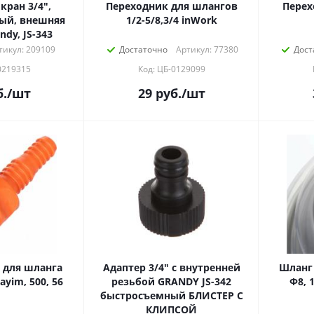
кран 3/4",
Переходник для шлангов
Перех
ый, внешняя
1/2-5/8,3/4 inWork
ndy, JS-343
тикул: 209109
Достаточно
Артикул: 77380
Дост
0219315
Код: ЦБ-0129099
.
/шт
29
руб.
/шт
 для шланга
Адаптер 3/4" с внутренней
Шланг
Sayim, 500, 56
резьбой GRANDY JS-342
Ф8, 1,
быстросъемный БЛИСТЕР С
КЛИПСОЙ