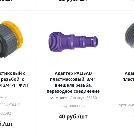
стиковый с
Адаптер PALISAD
Ада
резьбой, с
пластмассовый, 3/4",
плас
 3/4"-1" ФИТ
внешняя резьба,
переходное соединение
ало
Много
Артикул: 66180
7833Ф/76412
Артикул
Код: 00060062
062582
40
руб.
/шт
.
/шт