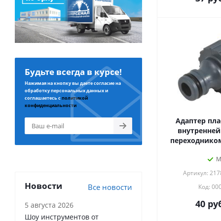
Будьте всегда в курсе!
Нажимая на кнопку вы даете согласие на
обработку персональных данных и
соглашаетесь с
политикой
конфиденциальности
Адаптер пла
внутренней 
переходником
М
Артикул: 21
Новости
Все новости
Код: 00
40
руб
5 августа 2026
Шоу инструментов от