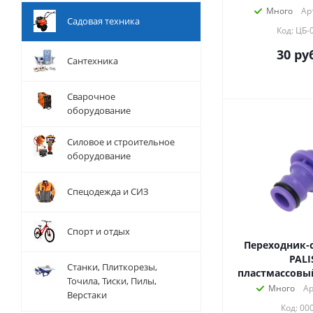
Много
Ар
Садовая техника
Код: ЦБ-
30
руб
Сантехника
Сварочное
оборудование
Силовое и строительное
оборудование
Спецодежда и СИЗ
Спорт и отдых
Переходник-
PALI
Станки, Плиткорезы,
пластмассовы
Точила, Тиски, Пилы,
Много
Ар
Верстаки
Код: 00