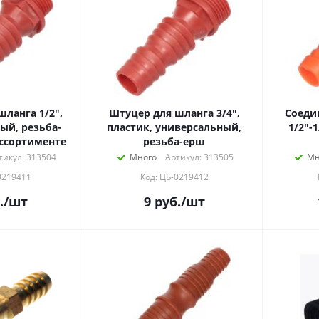
ланга 1/2",
Штуцер для шланга 3/4",
Соеди
ый, резьба-
пластик, универсальный,
1/2"-1
ассортименте
резьба-ерш
тикул: 313504
Много
Артикул: 313505
Мн
0219411
Код: ЦБ-0219412
.
/шт
9
руб.
/шт