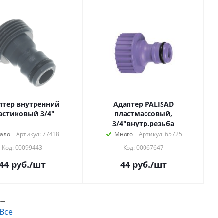
птер внутренний
Адаптер PALISAD
астиковый 3/4"
пластмассовый,
3/4"внутр.резьба
ало
Артикул: 77418
Много
Артикул: 65725
Код: 00099443
Код: 00067647
44
руб.
/шт
44
руб.
/шт
→
Все