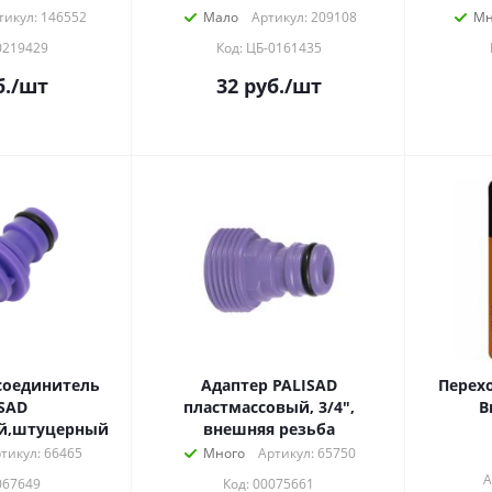
тикул: 146552
Мало
Артикул: 209108
Мн
0219429
Код: ЦБ-0161435
.
/шт
32
руб.
/шт
соединитель
Адаптер PALISAD
Перех
SAD
пластмассовый, 3/4",
В
й,штуцерный
внешняя резьба
тикул: 66465
Много
Артикул: 65750
А
067649
Код: 00075661