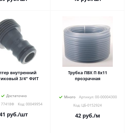
птер внутренний
Трубка ПВХ П 8х11
тиковый 3/4" ФИТ
прозрачная
Достаточно
Много
Артикул: 00-00004300
: 77418Ф
Код: 00049954
Код: ЦБ-0152924
41
руб.
/шт
42
руб.
/м