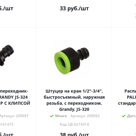
.
/шт
33
руб.
/шт
переходник-
Штуцер на кран 1/2"-3/4",
Расп
RANDY JS-324
быстросъемный, наружная
PAL
ЕР С КЛИПСОЙ
резьба, с переходником,
стандар
Grandy, JS-320
Артикул: 209097
Много
Артикул: 209093
Дост
0161473
Код: ЦБ-0219314
.
/шт
38
руб.
/шт