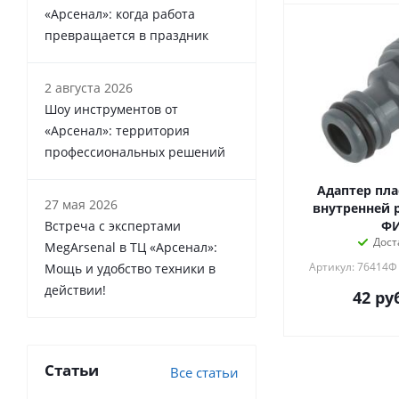
«Арсенал»: когда работа
превращается в праздник
2 августа 2026
Шоу инструментов от
«Арсенал»: территория
профессиональных решений
Адаптер пла
27 мая 2026
внутренней р
Встреча с экспертами
Ф
Дост
MegArsenal в ТЦ «Арсенал»:
Артикул: 76414Ф
Мощь и удобство техники в
действии!
42
руб
Статьи
Все статьи