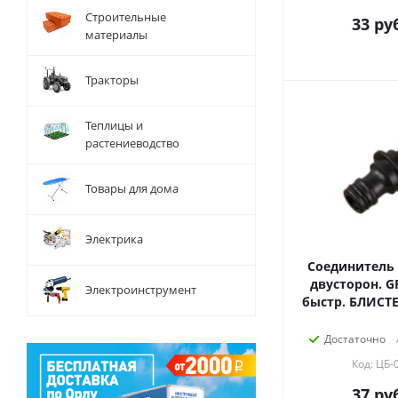
Строительные
33
руб
материалы
Тракторы
Теплицы и
растениеводство
Товары для дома
Электрика
Соединитель 
двусторон. G
Электроинструмент
быстр. БЛИСТ
Достаточно
Код: ЦБ-
37
руб