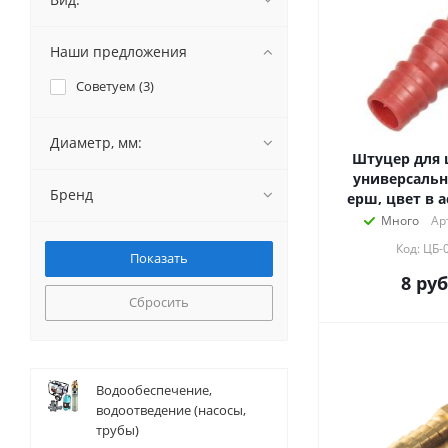
Наши предложения
Советуем (
3
)
Диаметр, мм:
Штуцер для ш
универсальн
Бренд
ерш, цвет в 
Много
Ар
Код: ЦБ-
8
руб
Сбросить
Водообеспечение,
водоотведение (насосы,
трубы)