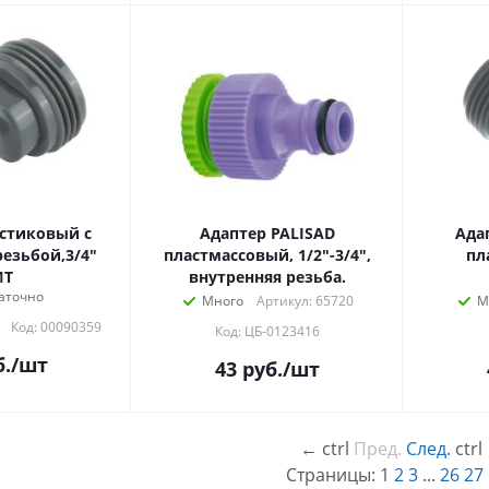
стиковый с
Адаптер PALISAD
Ада
езьбой,3/4"
пластмассовый, 1/2"-3/4",
пл
ИТ
внутренняя резьба.
аточно
Много
Артикул: 65720
М
Код: 00090359
Код: ЦБ-0123416
.
/шт
43
руб.
/шт
←
ctrl
Пред.
След.
ctrl
Страницы:
1
2
3
...
26
27