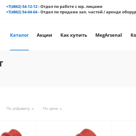
+7(4862) 54-12-12
- Отдел по работе с юр. лицами
+7(4862) 54-04-04
- Отдел по продаже зап. частей / аренде обор
Каталог
Акции
Как купить
MegArsenal
К
т
По алфавиту
По цене