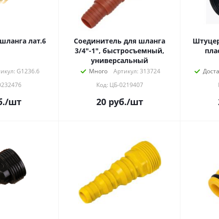
шланга лат.6
Соединитель для шланга
Штуцер
3/4"-1", быстросъемный,
пла
универсальный
икул: G1236.6
Много
Артикул: 313724
Дост
0232476
Код: ЦБ-0219407
.
/шт
20
руб.
/шт