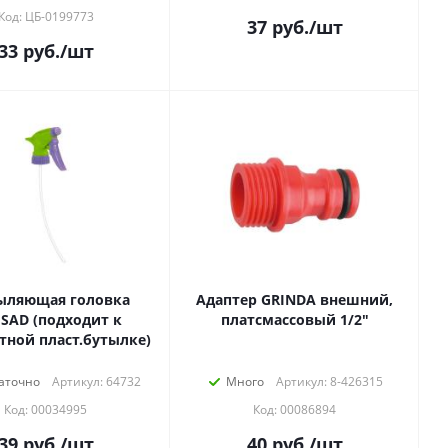
Код: ЦБ-0199773
37
руб.
/шт
33
руб.
/шт
ыляющая головка
Адаптер GRINDA внешний,
ISAD (подходит к
платсмассовый 1/2"
тной пласт.бутылке)
аточно
Артикул: 64732
Много
Артикул: 8-426315
Код: 00034995
Код: 00086894
39
руб.
/шт
40
руб.
/шт