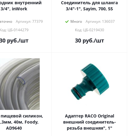
одник внутренний
Соединитель для шланга
3/4", inWork
3/4"-1", Sayim, 700, 55
аточно
Артикул: 77379
Много
Артикул: 136037
Код: ЦБ-0144279
Код: ЦБ-0219430
30
руб.
/шт
30
руб.
/шт
 пищевой силикон,
Адаптер RACO Original
3мм, 40м, Foody,
внешний соединитель-
AD9640
резьба внешняя", 1"