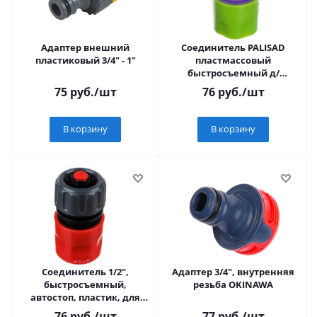
Адаптер внешний
Соединитель PALISAD
пластиковый 3/4" - 1"
пластмассовый
быстросъемный д/
шланга 1/2"
75
руб.
/шт
76
руб.
/шт
В корзину
В корзину
Соединитель 1/2",
Адаптер 3/4", внутренняя
быстросъемный,
резьба OKINAWA
автостоп, пластик, для
шланга, Grinda, GC-12A, 8-
76
руб.
/шт
77
руб.
/шт