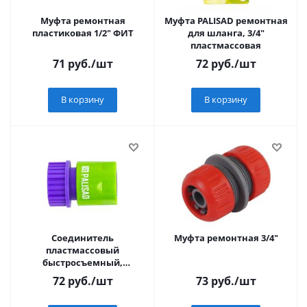
Муфта ремонтная
Муфта PALISAD ремонтная
пластиковая 1/2" ФИТ
для шланга, 3/4"
пластмассовая
71
руб.
/шт
72
руб.
/шт
В корзину
В корзину
Соединитель
Муфта ремонтная 3/4"
пластмассовый
быстросъемный,
внутренняя резьба 3/4",
72
руб.
/шт
73
руб.
/шт
аквастоп// Palisad