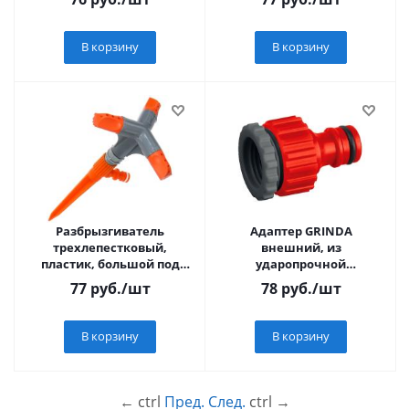
426329_z01
В корзину
В корзину
Разбрызгиватель
Адаптер GRINDA
трехлепестковый,
внешний, из
пластик, большой под
ударопрочной
коннектор, 00-00000294
пластмассы, 1/2"-3/4"
77
руб.
/шт
78
руб.
/шт
В корзину
В корзину
←
ctrl
Пред.
След.
ctrl
→