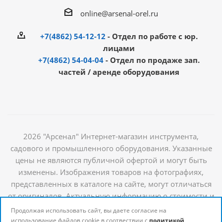
online@arsenal-orel.ru
+7(4862) 54-12-12
- Отдел по работе с юр.
лицами
+7(4862) 54-04-04
- Отдел по продаже зап.
частей / аренде оборудования
2026 "Арсенал" Интернет-магазин инструмента,
садового и промышленного оборудования. Указанные
цены не являются публичной офертой и могут быть
изменены. Изображения товаров на фотографиях,
представленных в каталоге на сайте, могут отличаться
от оригиналов. Актуальную информацию о стоимости и
наличии товаров можно получить у наших
Продолжая использовать сайт, вы даете согласие на
менеджеров
использование файлов cookie в соотвествии с
политикой