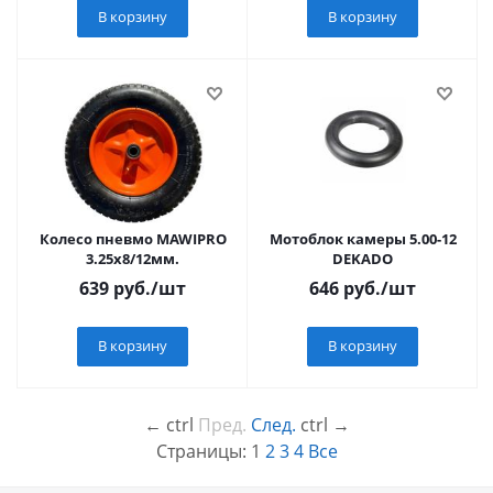
В корзину
В корзину
Колесо пневмо MAWIPRO
Мотоблок камеры 5.00-12
3.25х8/12мм.
DEKADO
639
руб.
/шт
646
руб.
/шт
В корзину
В корзину
←
ctrl
Пред.
След.
ctrl
→
Страницы:
1
2
3
4
Все