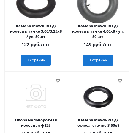
Камера MAWIPRO д/
Камера MAWIPRO д/
колеса к тачке 3,00/3,25х8
колеса к тачке 4,00х8 / уп,
/ уп, 50шт
50 шт
122
руб.
/шт
149
руб.
/шт
В корзину
В корзину
Опора неповоротная
Камера MAWIPRO д/
колесная ф125
колеса к тачке 3.50х8