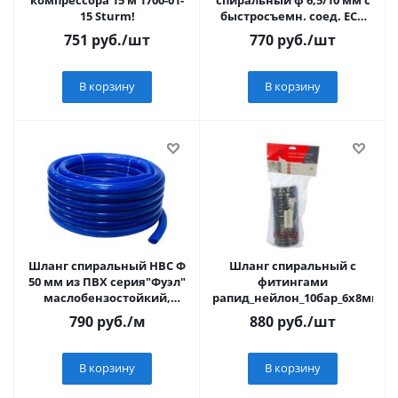
компрессора 15 м 1700-01-
спиральный ф 6,5/10 мм с
15 Sturm!
быстросъемн. соед. ECO
(длина 10 м)
751
руб.
/шт
770
руб.
/шт
В корзину
В корзину
Шланг спиральный НВС Ф
Шланг спиральный с
50 мм из ПВХ серия"Фуэл"
фитингами
маслобензостойкий,
рапид_нейлон_10бар_6х8мм_5
синий (бухта 30 м)
790
руб.
/м
880
руб.
/шт
В корзину
В корзину