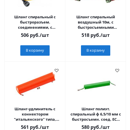
Шланг спиральный с
Шланг спиральный
быстроразъем.
воздушный 10м, с
соединениями, с
быстросъемными
клапаном, 10 м
соединениями "MATRIX"
506
руб.
/шт
518
руб.
/шт
В корзину
В корзину
Шланг-удлинитель с
Шланг полиэт.
коннектором
спиральный ф 6,5/10 мм с
"итальянского" типа,
быстросъемн. соед. ECO
длина 10 м
(длина 5 м)
561
руб.
/шт
580
руб.
/шт