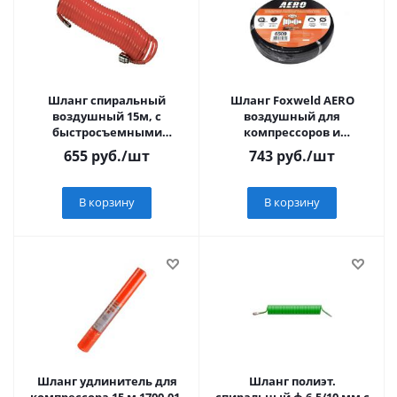
Шланг спиральный
Шланг Foxweld AERO
воздушный 15м, с
воздушный для
быстросъемными
компрессоров и
соединениями "MATRIX"
пневмоинструмента ,
655
руб.
/шт
743
руб.
/шт
20бар, 9x15мм, 5м
В корзину
В корзину
Шланг удлинитель для
Шланг полиэт.