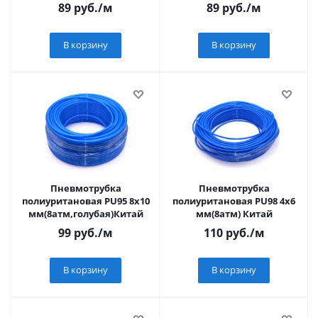
89
руб.
/м
89
руб.
/м
В корзину
В корзину
Пневмотрубка
Пневмотрубка
полиуритановая PU95 8х10
полиуритановая PU98 4х6
мм(8атм,голубая)Китай
мм(8атм) Китай
99
руб.
/м
110
руб.
/м
В корзину
В корзину