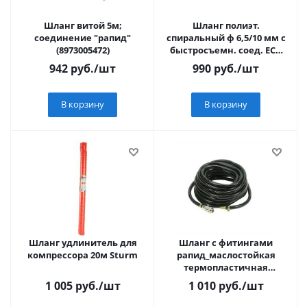
Шланг витой 5м;
Шланг полиэт.
соединение "рапид"
спиральный ф 6,5/10 мм с
(8973005472)
быстросъемн. соед. ECO
(длина 15 м)
942
руб.
/шт
990
руб.
/шт
В корзину
В корзину
Шланг удлинитель для
Шланг с фитингами
компрессора 20м Sturm
рапид_маслостойкая
термопластичная
резина_15бар_8x13мм_5м
1 005
руб.
/шт
1 010
руб.
/шт