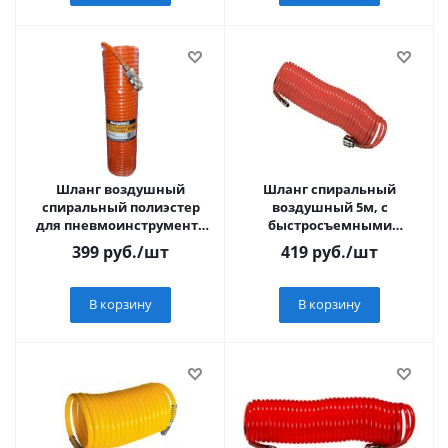
Шланг воздушный
Шланг спиральный
спиральный полиэстер
воздушный 5м, с
для пневмоинструмента
быстросъемными
MegArsenal 10м
соединениями "MATRIX"
399
руб.
/шт
419
руб.
/шт
В корзину
В корзину