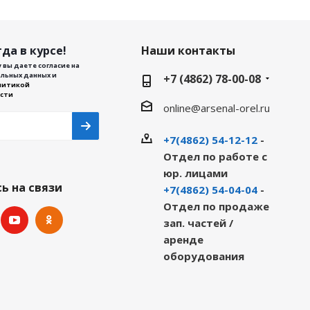
да в курсе!
Наши контакты
 вы даете согласие на
льных данных и
+7 (4862) 78-00-08
литикой
сти
online@arsenal-orel.ru
+7(4862) 54-12-12
-
Отдел по работе с
юр. лицами
ь на связи
+7(4862) 54-04-04
-
Отдел по продаже
зап. частей /
аренде
оборудования