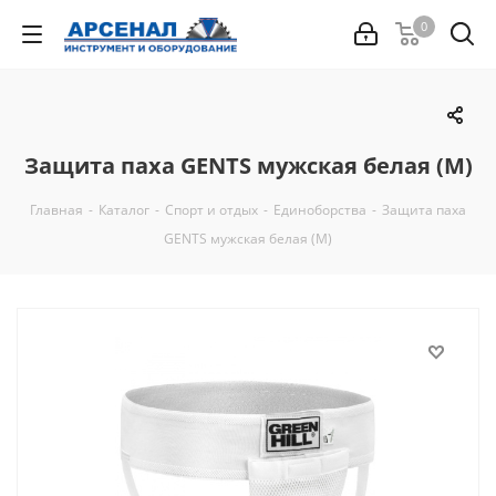
0
Защита паха GENTS мужская белая (M)
Главная
-
Каталог
-
Спорт и отдых
-
Единоборства
-
Защита паха
GENTS мужская белая (M)