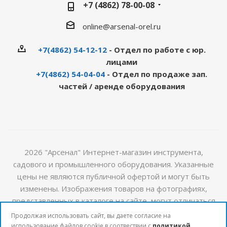
+7 (4862) 78-00-08
online@arsenal-orel.ru
+7(4862) 54-12-12
- Отдел по работе с юр.
лицами
+7(4862) 54-04-04
- Отдел по продаже зап.
частей / аренде оборудования
2026 "Арсенал" Интернет-магазин инструмента,
садового и промышленного оборудования. Указанные
цены не являются публичной офертой и могут быть
изменены. Изображения товаров на фотографиях,
представленных в каталоге на сайте, могут отличаться
от оригиналов. Актуальную информацию о стоимости и
Продолжая использовать сайт, вы даете согласие на
наличии товаров можно получить у наших менеджеров
использование файлов cookie в соотвествии с
политикой