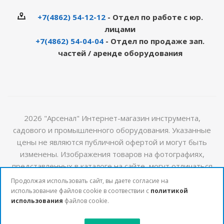
+7(4862) 54-12-12
- Отдел по работе с юр.
лицами
+7(4862) 54-04-04
- Отдел по продаже зап.
частей / аренде оборудования
2026 "Арсенал" Интернет-магазин инструмента,
садового и промышленного оборудования. Указанные
цены не являются публичной офертой и могут быть
изменены. Изображения товаров на фотографиях,
представленных в каталоге на сайте, могут отличаться
от оригиналов. Актуальную информацию о стоимости и
Продолжая использовать сайт, вы даете согласие на
наличии товаров можно получить у наших менеджеров
использование файлов cookie в соотвествии с
политикой
использования
файлов cookie.