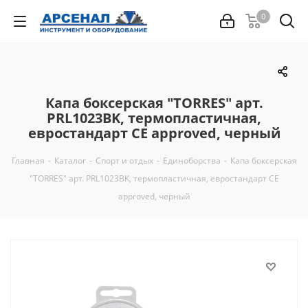
0
Капа боксерская "TORRES" арт.
PRL1023BK, термопластичная,
евростандарт CE approved, черный
Главная
-
Каталог
-
Спорт и отдых
-
Единоборства
-
Капа боксерская
"TORRES" арт. PRL1023BK, термопластичная, евростандарт CE
approved, черный