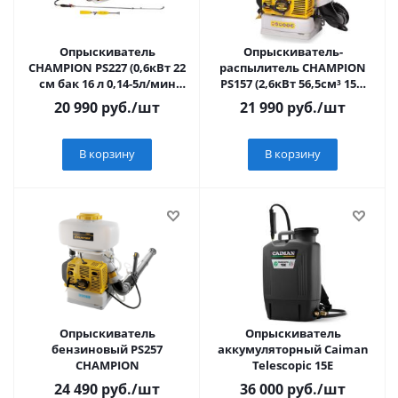
Опрыскиватель
Опрыскиватель-
CHAMPION PS227 (0,6кВт 22
распылитель CHAMPION
см бак 16 л 0,14-5л/мин
PS157 (2,6кВт 56,5см³ 15м
7,5кг)
бак 14л 0,14-3,03 л/мин
20 990
руб.
/шт
21 990
руб.
/шт
11,3кг), CHAMP
В корзину
В корзину
Опрыскиватель
Опрыскиватель
бензиновый PS257
аккумуляторный Caiman
CHAMPION
Telescopic 15E
24 490
руб.
/шт
36 000
руб.
/шт