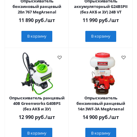
Опрыскиватель
Опрыскиватель
бензиновый ранцевый
аккумуляторный G24BSPII
20л 767 MegArsenal
(без АКБ и ЗУ) 24В VT
11 890
руб.
/шт
11 990
руб.
/шт
В корзину
В корзину
Опрыскиватель ранцевый
Опрыскиватель
40В Greenworks G40BPS
бензиновый ранцевый
(без АКБ и ЗУ)
14л 3WF-3A MegArsenal
12 990
руб.
/шт
14 900
руб.
/шт
В корзину
В корзину