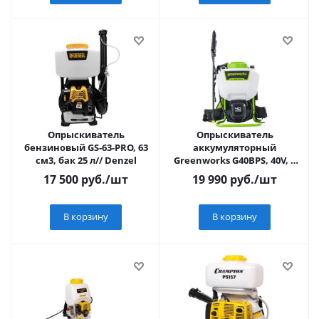
Опрыскиватель
Опрыскиватель
бензиновый GS-63-PRO, 63
аккумуляторный
см3, бак 25 л// Denzel
Greenworks G40BPS, 40V, c
1хАКБ 2 Ач и ЗУ VT
17 500
руб.
/шт
19 990
руб.
/шт
В корзину
В корзину