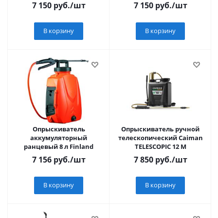
мПа; 4А/ч; 12В).
12л; 2.6 л/мин; 0.55 мПа; 8
7 150
руб.
/шт
7 150
руб.
/шт
А/ч; 12В
В корзину
В корзину
Опрыскиватель
Опрыскиватель ручной
аккумуляторный
телескопический Caiman
ранцевый 8 л Finland
TELESCOPIC 12 М
7 156
руб.
/шт
7 850
руб.
/шт
В корзину
В корзину