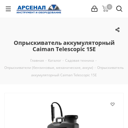
0
Опрыскиватель аккумуляторный
Caiman Telescopic 15E
Главная
-
Каталог
-
Садовая техника
-
Опрыскиватели (бензиновые, механические, аккум)
-
Опрыскиватель
аккумуляторный Caiman Telescopic 15E