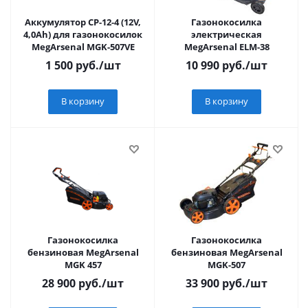
Аккумулятор СР-12-4 (12V,
Газонокосилка
4,0Ah) для газонокосилок
электрическая
MegArsenal MGK-507VE
MegArsenal ELM-38
1 500
руб.
/шт
10 990
руб.
/шт
В корзину
В корзину
Газонокосилка
Газонокосилка
бензиновая MegArsenal
бензиновая MegArsenal
MGK 457
MGK-507
28 900
руб.
/шт
33 900
руб.
/шт