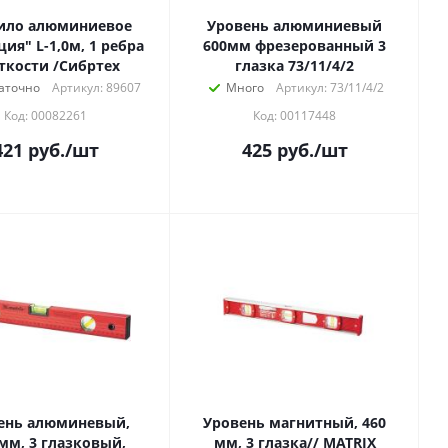
ило алюминиевое
Уровень алюминиевый
ция" L-1,0м, 1 ребра
600мм фрезерованный 3
ткости /Сибртех
глазка 73/11/4/2
аточно
Артикул: 89607
Много
Артикул: 73/11/4/2
Код: 00082261
Код: 00117448
421
руб.
/шт
425
руб.
/шт
ень алюминевый,
Уровень магнитный, 460
мм, 3 глазковый,
мм, 3 глазка// MATRIX