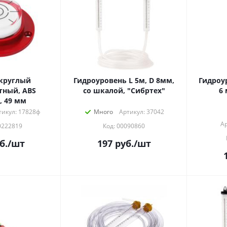
круглый
Гидроуровень L 5м, D 8мм,
Гидроуров
тный, ABS
со шкалой, "Сибртех"
6 
, 49 мм
тикул: 17828ф
Много
Артикул: 37042
Ар
0222819
Код: 00090860
б.
/шт
197
руб.
/шт