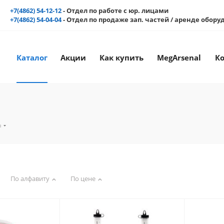
+7(4862) 54-12-12
- Отдел по работе с юр. лицами
+7(4862) 54-04-04
- Отдел по продаже зап. частей / аренде обор
Каталог
Акции
Как купить
MegArsenal
К
а
По алфавиту
По цене