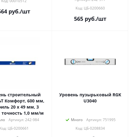
Код: 00010512
Код: ЦБ-0200660
564
руб.
/шт
565
руб.
/шт
ень строительный
Уровень пузырьковый RGK
Т Комфорт, 600 мм,
U3040
иль 20 x 49 мм, 3
, точность 1,0 мм/м
ло
Артикул: 242-984
Много
Артикул: 751995
Код: ЦБ-0200661
Код: ЦБ-0208834