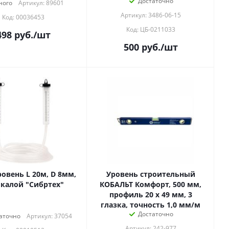
Достаточно
ного
Артикул: 89601
Артикул: 3486-06-15
Код: 00036453
Код: ЦБ-0211033
498
руб.
/шт
500
руб.
/шт
овень L 20м, D 8мм,
Уровень строительный
калой "Сибртех"
КОБАЛЬТ Комфорт, 500 мм,
профиль 20 x 49 мм, 3
глазка, точность 1,0 мм/м
Достаточно
аточно
Артикул: 37054
Артикул: 242-977