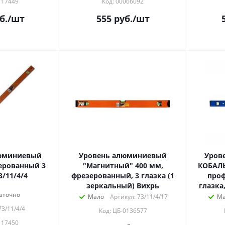
117449
Код: 00066092
б.
/шт
555
руб.
/шт
люминиевый
Уровень алюминиевый
Уров
ерованный 3
"Магнитный" 400 мм,
КОБАЛЬ
3/11/4/4
фрезерованный, 3 глазка (1
проф
зеркальный) Вихрь
глазка
аточно
Мало
Артикул: 73/11/4/17
Ма
73/11/4/4
Код: ЦБ-0136577
117450