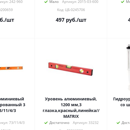
икул: 242-960
Мало
Артикул: 2015-03-600
М
0200659
Код: ЦБ-0245706
б.
/шт
497
руб.
/шт
люминиевый
Уровень алюминиевый,
Гидроур
рованный 3
1200 мм,3
со ш
3/11/4/3
глазка,красный,линейка//
MATRIX
икул: 73/11/4/3
Достаточно
Артикул: 33232
Дост