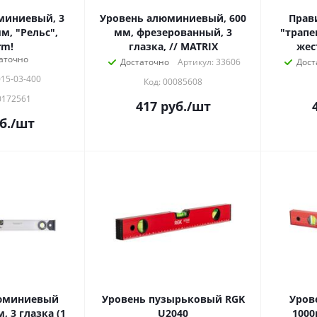
миниевый, 3
Уровень алюминиевый, 600
Прав
м, "Рельс",
мм, фрезерованный, 3
"трапе
rm!
глазка, // MATRIX
жес
аточно
Достаточно
Артикул: 33606
Дост
015-03-400
Код: 00085608
0172561
417
руб.
/шт
б.
/шт
люминиевый
Уровень пузырьковый RGK
Уров
, 3 глазка (1
U2040
1000