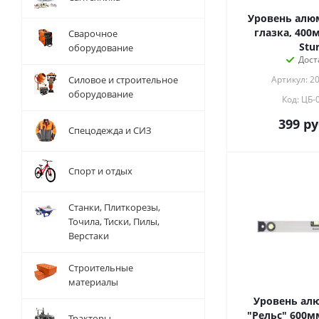
Уровень алю
глазка, 400м
Сварочное
Stu
оборудование
Дост
Силовое и строительное
Артикул: 2
оборудование
Код: ЦБ-
399
ру
Спецодежда и СИЗ
Спорт и отдых
Станки, Плиткорезы,
Точила, Тиски, Пилы,
Верстаки
Строительные
материалы
Уровень а
"Рельс" 600мм
Тракторы