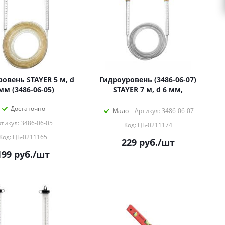
ень STAYER 5 м, d
Гидроуровень (3486-06-07)
мм (3486-06-05)
STAYER 7 м, d 6 мм,
Достаточно
Мало
Артикул: 3486-06-07
тикул: 3486-06-05
Код: ЦБ-0211174
Код: ЦБ-0211165
229
руб.
/шт
199
руб.
/шт