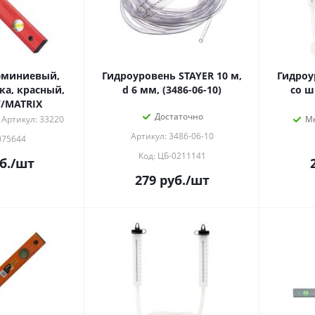
юминиевый,
Гидроуровень STAYER 10 м,
Гидроу
ка, красный,
d 6 мм, (3486-06-10)
со ш
/MATRIX
Достаточно
Артикул: 33220
М
Артикул: 3486-06-10
075644
Код: ЦБ-0211141
б.
/шт
279
руб.
/шт