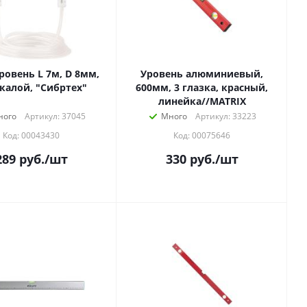
ровень L 7м, D 8мм,
Уровень алюминиевый,
калой, "Сибртех"
600мм, 3 глазка, красный,
линейка//MATRIX
ного
Артикул: 37045
Много
Артикул: 33223
Код: 00043430
Код: 00075646
289
руб.
/шт
330
руб.
/шт