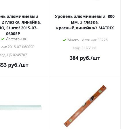
ень алюминиевый
Уровень алюминиевый, 800
 2 глазка, линейка,
мм, 3 глазка,
, Sturm! 2015-07-
красный,линейка// MATRIX
0600SP
Достаточно
Много
Артикул: 33226
кул: 2015-07-0600SP
Код: 00072381
Код: ЦБ-0245707
384
руб.
/шт
353
руб.
/шт