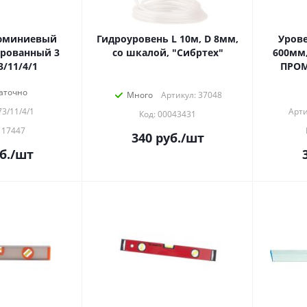
люминиевый
Гидроуровень L 10м, D 8мм,
Уров
рованный 3
со шкалой, "Сибртех"
600мм,
3/11/4/1
ПРОМО
аточно
Много
Артикул: 37048
73/11/4/1
Арти
Код: 00043431
117447
340
руб.
/шт
б.
/шт