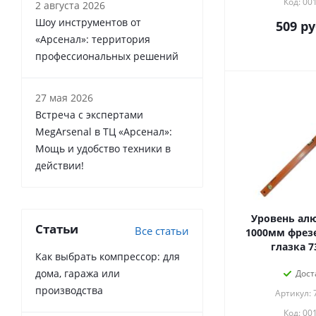
Код: 00
2 августа 2026
Шоу инструментов от
509
ру
«Арсенал»: территория
профессиональных решений
27 мая 2026
Встреча с экспертами
MegArsenal в ТЦ «Арсенал»:
Мощь и удобство техники в
действии!
Уровень а
Статьи
Все статьи
1000мм фрез
глазка 7
Как выбрать компрессор: для
дома, гаража или
Дост
производства
Артикул: 
Код: 00