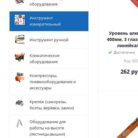
оборудование
Инструмент
измерительный
Уровень ал
400мм, 3 глаз
Инструмент ручной
линейка/
Достаточно
Климатическое
Код: 00
оборудование
262
ру
Компрессоры,
пневмооборудование и
аксессуары
Крепёж (саморезы,
болты, верёвки, замки)
Оборудование для
работы на высоте
(лестницы,вышки)