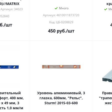
)//MATRIX
кр
Много
Артикул: 34023
М
Артикул: 4610011873720
052840
Код: ЦБ-0208829
б.
/шт
450
руб.
/шт
роительный
Уровень алюминиевый, 3
Прав
орт, 400 мм,
глазка, 600мм, "Рельс",
"трапе
x 49 мм, 3
Sturm! 2015-03-600
жес
сть 1,0 мм/м