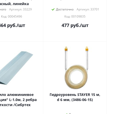
асный, линейка
ного
Артикул: 33229
Достаточно
Артикул: 33701
Код: 00045496
Код: 00109835
464
руб.
/шт
477
руб.
/шт
ило алюминиевое
Гидроуровень STAYER 15 м,
ция" L-1.0м, 2 ребра
d 6 мм, (3486-06-15)
ткости /Сибртех