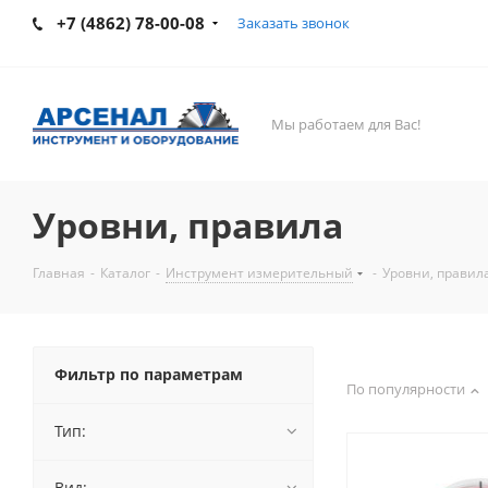
+7 (4862) 78-00-08
Заказать звонок
Мы работаем для Вас!
Уровни, правила
Главная
-
Каталог
-
Инструмент измерительный
-
Уровни, правил
Фильтр по параметрам
По популярности
Тип:
Вид: