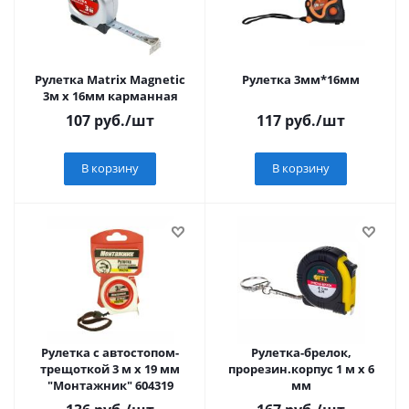
Рулетка Matrix Magnetic
Рулетка 3мм*16мм
3м х 16мм карманная
107
руб.
/шт
117
руб.
/шт
В корзину
В корзину
Рулетка с автостопом-
Рулетка-брелок,
трещоткой 3 м х 19 мм
прорезин.корпус 1 м x 6
"Монтажник" 604319
мм