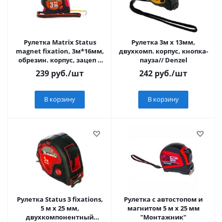
Рулетка Matrix Status
Рулетка 3м х 13мм,
magnet fixation, 3м*16мм,
двухкомп. корпус, кнопка-
обрезин. корпус, зацеп с
пауза// Denzel
магнитом
239
руб.
/шт
242
руб.
/шт
В корзину
В корзину
Рулетка Status 3 fixations,
Рулетка с автостопом и
5 м х 25 мм,
магнитом 5 м х 25 мм
двухкомпонентный
"Монтажник"