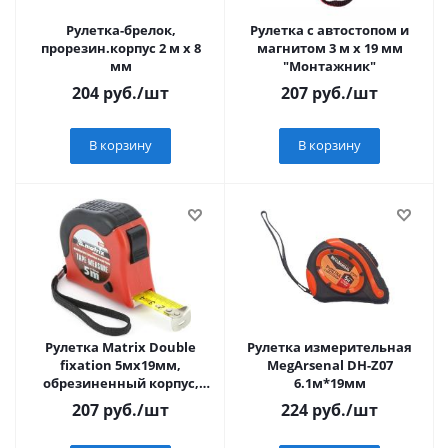
Рулетка-брелок,
Рулетка с автостопом и
прорезин.корпус 2 м x 8
магнитом 3 м х 19 мм
мм
"Монтажник"
204
руб.
/шт
207
руб.
/шт
В корзину
В корзину
Рулетка Matrix Double
Рулетка измерительная
fixation 5мх19мм,
MegArsenal DH-Z07
обрезиненный корпус,
6.1м*19мм
двойная плавная
207
руб.
/шт
224
руб.
/шт
фиксация