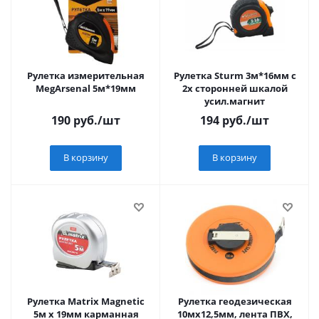
Рулетка измерительная
Рулетка Sturm 3м*16мм с
MegArsenal 5м*19мм
2х сторонней шкалой
усил.магнит
190
руб.
/шт
194
руб.
/шт
В корзину
В корзину
Рулетка Matrix Magnetic
Рулетка геодезическая
5м х 19мм карманная
10мх12,5мм, лента ПВХ,