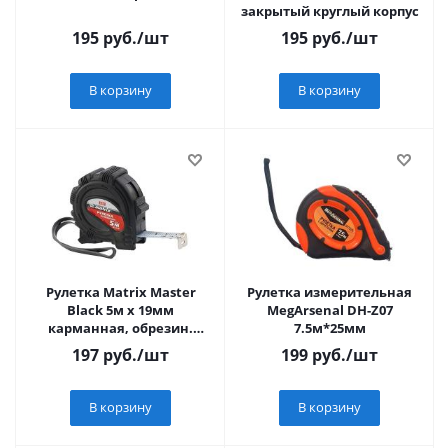
закрытый круглый корпус
195
руб.
/шт
195
руб.
/шт
В корзину
В корзину
Рулетка Matrix Master
Рулетка измерительная
Black 5м х 19мм
MegArsenal DH-Z07
карманная, обрезин.
7.5м*25мм
корпус
197
руб.
/шт
199
руб.
/шт
В корзину
В корзину