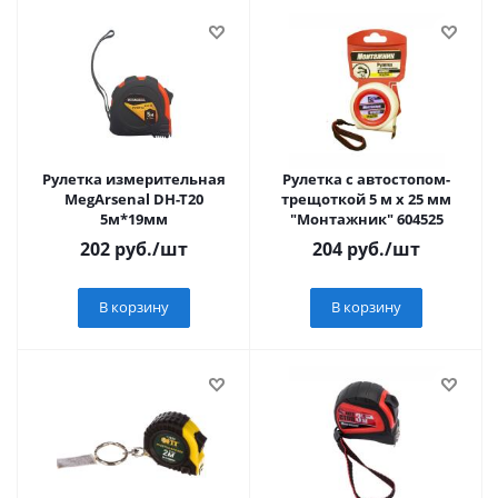
Рулетка измерительная
Рулетка с автостопом-
MegArsenal DH-T20
трещоткой 5 м х 25 мм
5м*19мм
"Монтажник" 604525
202
руб.
/шт
204
руб.
/шт
В корзину
В корзину