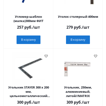
Угломер-шаблон
Уголок столярный 400мм
(малка)300мм ФИТ
257
руб.
/шт
279
руб.
/шт
В корзину
В корзину
Угольник STAYER 300 х 200
Угольник, 250мм,
мм,
алюминиевый,
цельнометаллический
литой//MATRIX
(3435-30)
300
руб.
/шт
309
руб.
/шт