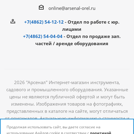
online@arsenal-orel.ru
+7(4862) 54-12-12
- Отдел по работе с юр.
лицами
+7(4862) 54-04-04
- Отдел по продаже зап.
частей / аренде оборудования
2026 "Арсенал" Интернет-магазин инструмента,
садового и промышленного оборудования. Указанные
цены не являются публичной офертой и могут быть
изменены. Изображения товаров на фотографиях,
представленных в каталоге на сайте, могут отличаться
от оригиналов. Актуальную информацию о стоимости и
наличии товаров можно получить у наших
Продолжая использовать сайт, вы даете согласие на
менеджеров
использование файлов cookie в соотвествии с
политикой