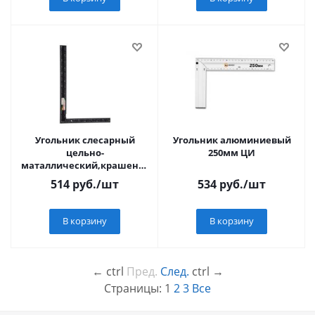
Угольник слесарный
Угольник алюминиевый
цельно-
250мм ЦИ
маталлический,крашеная
шкала,400х600мм ФИТ
514
руб.
/шт
534
руб.
/шт
В корзину
В корзину
←
ctrl
Пред.
След.
ctrl
→
Страницы:
1
2
3
Все