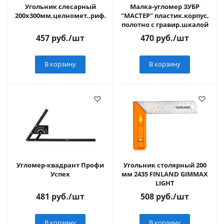
Угольник слесарный
Малка-угломер ЗУБР
200х300мм,целномет.,рифл.шкала
"МАСТЕР" пластик.корпус,
полотно с гравир.шкалой
457
руб.
/шт
470
руб.
/шт
В корзину
В корзину
Угломер-квадрант Профи
Угольник столярный 200
Успех
мм 2435 FINLAND GIMMAX
LIGHT
481
руб.
/шт
508
руб.
/шт
В корзину
В корзину