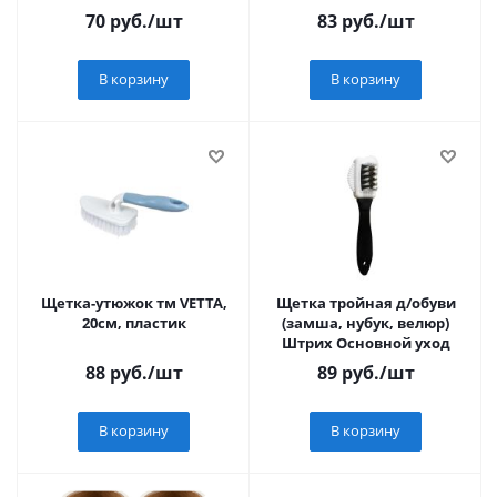
70
руб.
/шт
83
руб.
/шт
В корзину
В корзину
Щетка-утюжок тм VETTA,
Щетка тройная д/обуви
20см, пластик
(замша, нубук, велюр)
Штрих Основной уход
88
руб.
/шт
89
руб.
/шт
В корзину
В корзину