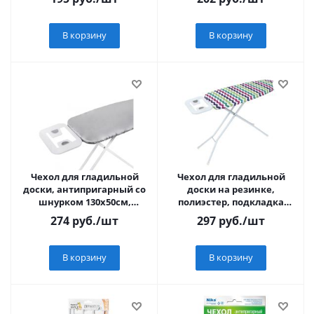
иск.войлок VETTA
В корзину
В корзину
Чехол для гладильной
Чехол для гладильной
доски, антипригарный со
доски на резинке,
шнурком 130х50см,
полиэстер, подкладка
полиэстер, подкладка
поролон, 130х50см, 5
274
руб.
/шт
297
руб.
/шт
поролон VETTA
дизайнов VETTA
В корзину
В корзину