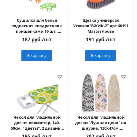
Сушилка для белья
Щетка универсал
подвесная квадратная с
Утюжок"ВЖИК-2" арт.60191
прищепками 16 шт.,
MasterHouse
пластик, 3 цвета VETTA
187
руб.
/шт
191
руб.
/шт
В корзину
В корзину
Чехол для гладильной
Чехол для гладильной
доски, полиэстер, 140-
доски "Лучшая цена" на
50см, "Цветы", 2 дизайна
шнурке, 130х47см,
VETTA
полиэстер, подкладка
195
руб.
/шт
202
руб.
/шт