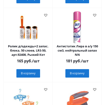
Ролик д/одежды+2 запас.
Антистатик Лира в а/у 150
блока, 50 слоев, LRS-50,
см3, нейтральный запах
арт.92408, Рыжий Кот
NN
165
руб.
/шт
181
руб.
/шт
В корзину
В корзину