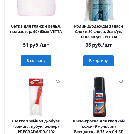
Сетка для глажки белья,
Ролик д/одежды запасн
полиэстер, 40х60см VETTA
блоки 20 слоев, 2шт/уп,
цена за уп, CELLTIX
51
руб.
/шт
66
руб.
/шт
В корзину
В корзину
Щетка тройная д/обуви
Крем-краска для гладкой
(замша, нубук, велюр)
кожи (Эмульсия)
PREGRADA/PR-0102
Бесцветный 75 мл CHIST