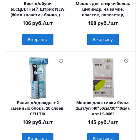
Воск д/обуви
Мешок для стирки белья,
БЕСЦВЕТНЫЙ Штрих NEW
цилиндр, на замке,
(80мл.) пластик.банка, (от
пластик, полиэстер,
мороза,влаги,реагентов)
d15х16h см, 4 дизайна
106
руб.
/шт
108
руб.
/шт
57928003
VETTA
В корзину
В корзину
Ролик д/одежды + 2
Мешок для стирки белья
сменных блока, 20 слоев,
2шт/уп (40*50см/30*40см),
CELLTIX
арт.LS-0662
109
руб.
/шт
145
руб.
/шт
В корзину
В корзину