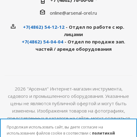
+7 (4862) 78-00-08
online@arsenal-orel.ru
+7(4862) 54-12-12
- Отдел по работе с юр.
лицами
+7(4862) 54-04-04
- Отдел по продаже зап.
частей / аренде оборудования
2026 "Арсенал" Интернет-магазин инструмента,
садового и промышленного оборудования. Указанные
цены не являются публичной офертой и могут быть
изменены. Изображения товаров на фотографиях,
представленных в каталоге на сайте, могут отличаться
от оригиналов. Актуальную информацию о стоимости и
Продолжая использовать сайт, вы даете согласие на
наличии товаров можно получить у наших менеджеров
использование файлов cookie в соотвествии с
политикой