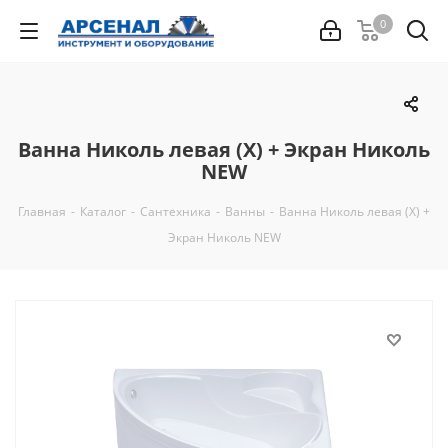
0
Ванна Николь левая (Х) + Экран Николь
NEW
Главная
-
Каталог
-
Сантехника
-
Ванны
-
Ванна Николь левая (Х) +
Экран Николь NEW