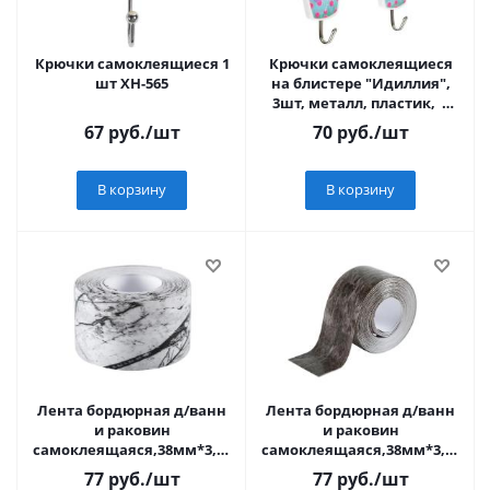
Крючки самоклеящиеся 1
Крючки самоклеящиеся
шт XH-565
на блистере "Идиллия",
3шт, металл, пластик, 4
дизайна VETTA
67
руб.
/шт
70
руб.
/шт
В корзину
В корзину
Лента бордюрная д/ванн
Лента бордюрная д/ванн
и раковин
и раковин
самоклеящаяся,38мм*3,2м
самоклеящаяся,38мм*3,2м
BZ-9303
BZ-9302
77
руб.
/шт
77
руб.
/шт