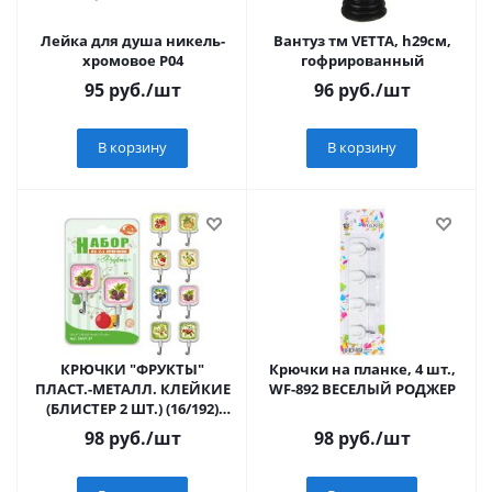
Лейка для душа никель-
Вантуз тм VETTA, h29см,
хромовое Р04
гофрированный
95
руб.
/шт
96
руб.
/шт
В корзину
В корзину
КРЮЧКИ "ФРУКТЫ"
Крючки на планке, 4 шт.,
ПЛАСТ.-МЕТАЛЛ. КЛЕЙКИЕ
WF-892 ВЕСЕЛЫЙ РОДЖЕР
(БЛИСТЕР 2 ШТ.) (16/192)
"МУЛЬТИДОМ" SM27-27
98
руб.
/шт
98
руб.
/шт