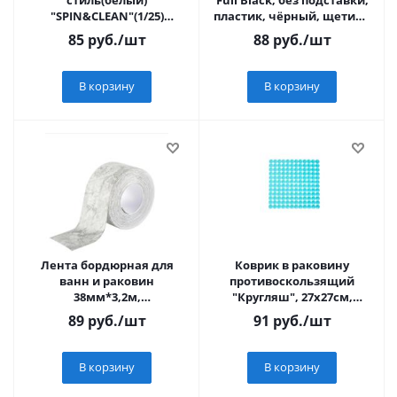
стиль(белый)
Full Black, без подставки,
"SPIN&CLEAN"(1/25)
пластик, чёрный, щетина
SV3215БЛ_ерш
чёрная
85
руб.
/шт
88
руб.
/шт
В корзину
В корзину
Лента бордюрная для
Коврик в раковину
ванн и раковин
противоскользящий
38мм*3,2м,
"Кругляш", 27x27см,
самоклеящаяся, арт.BZ-
28х28см, 4 цвета VETTA
89
руб.
/шт
91
руб.
/шт
9306
В корзину
В корзину