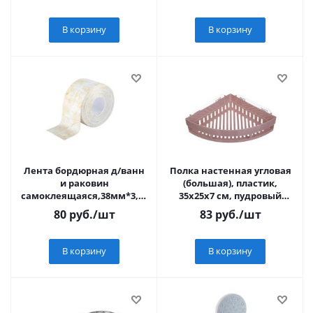
В корзину
В корзину
Лента бордюрная д/ванн
Полка настенная угловая
и раковин
(большая), пластик,
самоклеящаяся,38мм*3,2м
35x25x7 см, пудровый
BZ-9305
VETTA Classic
80
руб.
/шт
83
руб.
/шт
В корзину
В корзину