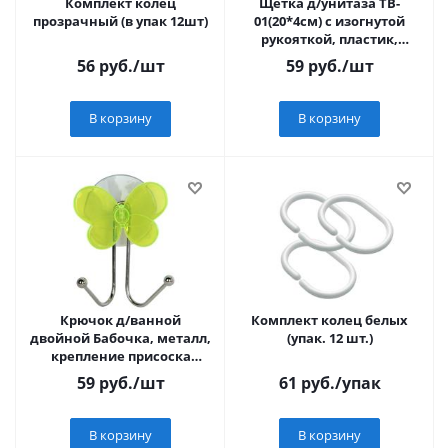
Комплект колец
Щетка д/унитаза TB-
прозрачный (в упак 12шт)
01(20*4см) с изогнутой
рукояткой, пластик,
зеленый 105852 Рыжий
56
руб.
/шт
59
руб.
/шт
кот
В корзину
В корзину
Крючок д/ванной
Комплект колец белых
двойной Бабочка, металл,
(упак. 12 шт.)
крепление присоска
Рыжий Кот W2065-1 311462
59
руб.
/шт
61
руб.
/упак
В корзину
В корзину